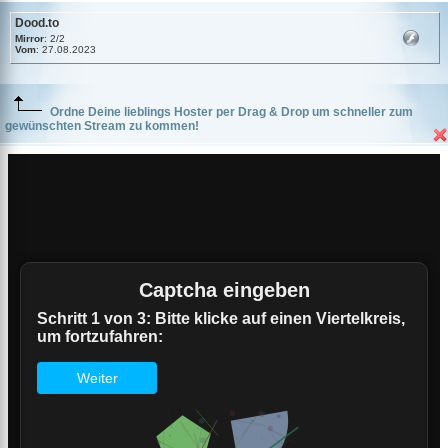
Dood.to
Mirror
: 2/2
Vom
: 27.08.2023
Ordne Deine lieblings Hoster per Drag & Drop um schneller zum
gewünschten Stream zu kommen!