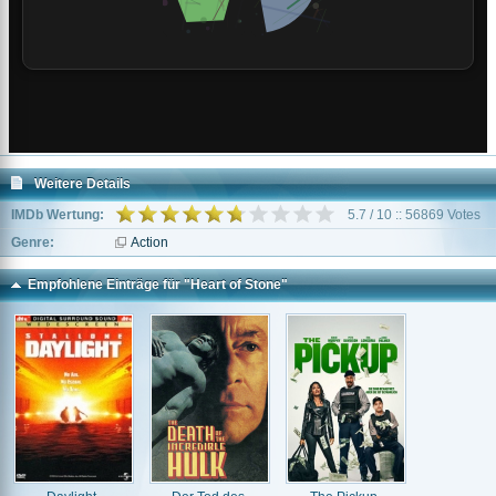
Weitere Details
IMDb Wertung:
5.7 / 10 :: 56869 Votes
Genre:
Action
Empfohlene Einträge für "Heart of Stone"