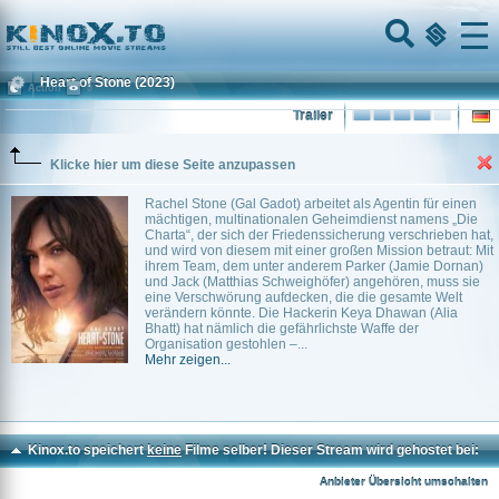
Home
Menu
Heart of Stone
(2023)
Action
0
Trailer
Klicke hier um diese Seite anzupassen
Rachel Stone (Gal Gadot) arbeitet als Agentin für einen
mächtigen, multinationalen Geheimdienst namens „Die
Charta“, der sich der Friedenssicherung verschrieben hat,
und wird von diesem mit einer großen Mission betraut: Mit
ihrem Team, dem unter anderem Parker (Jamie Dornan)
und Jack (Matthias Schweighöfer) angehören, muss sie
eine Verschwörung aufdecken, die die gesamte Welt
verändern könnte. Die Hackerin Keya Dhawan (Alia
Bhatt) hat nämlich die gefährlichste Waffe der
Organisation gestohlen –...
Mehr zeigen...
Kinox.to speichert
keine
Filme selber! Dieser Stream wird gehostet bei:
Dood.to
Anbieter Übersicht umschalten