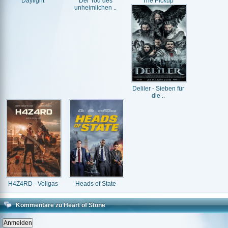
Daylight
Der Tod des
The Pickup
unheimlichen ..
Deliler - Sieben für
die ..
H4Z4RD - Vollgas
Heads of State
Kommentare zu Heart of Stone