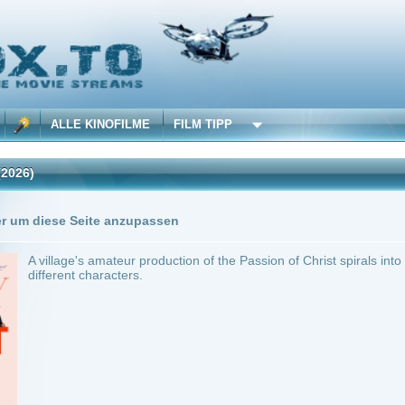
 KINOFILME
FILM TIPP
Trailer
0 Playlists
Seite anzupassen
's amateur production of the Passion of Christ spirals into a blasphemous rave, bringin
 characters.
chland
~ 122 min.
Komödie
0
ilme selber! Dieser Stream wird gehostet bei:
Voe.SX
Anbie