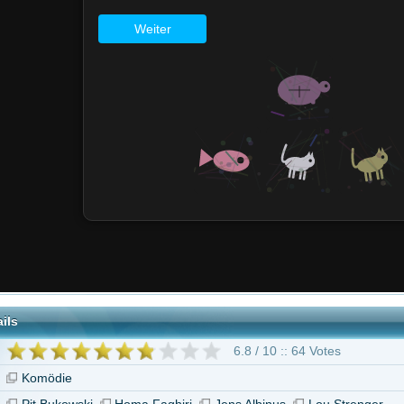
6.8 / 10 :: 64 Votes
ki
Homa Faghiri
Jens Albinus
Lou Strenger
"Holy Meat"