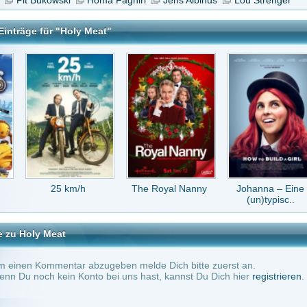
 km/h
The Royal Nanny
Johanna – Eine
Ghosted
(un)typisc..
t
tar abzugeben melde Dich bitte zuerst an.
in Konto bei uns hast, kannst Du Dich hier
registrieren
.
Keine Kommentare vorhanden.