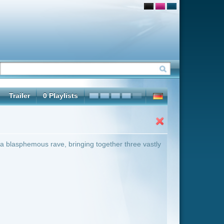
g together three vastly
ter Übersicht umschalten