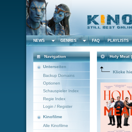
NEWS
GENRES
FAQ
PLAYLISTS
ALLE
Navigation
Holy Meat
(2026)
Unterseiten
Klicke hier um diese 
Backup Domains
Optionen
A village
different
Schauspieler Index
Regie Index
Login / Register
Kinofilme
Alle Kinofilme
Filme
Alison Kuhn
Deuts
Alle Filme
Beliebte
Kinox.to speichert
keine
F