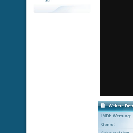
Weitere Details
IMDb Wertung:
Genre:
Komödie
Schauspieler:
Pit Bukows
Empfohlene Einträge für 