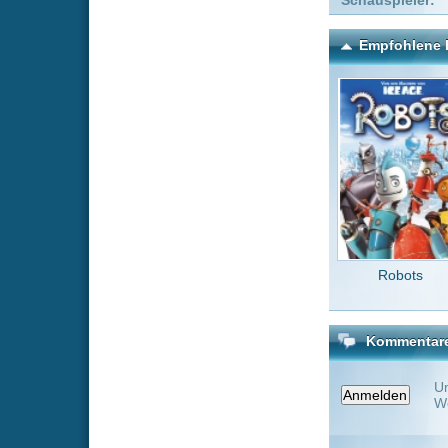
Robots
25
Kommentare zu Holy Mea
Um einen Kommen
Wenn Du noch ke
Alle Kommentare
(0)