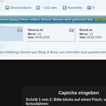
Vinovo.to
Dood.to
Mirror
: 1/1
Mirror
: 1/1
Vom
: 09.05.2026
Vom
: 09.05.2026
 Hoster per Drag & Drop um schneller zum gewünschten Stream zu kommen!