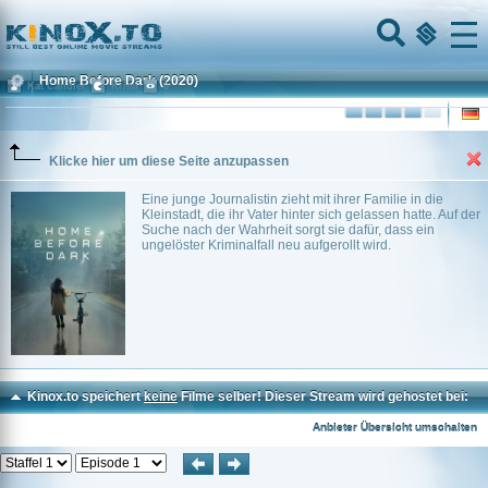
Home
Menu
Home Before Dark
(2020)
Kat Candler
Krimi
0
Klicke hier um diese Seite anzupassen
Eine junge Journalistin zieht mit ihrer Familie in die
Kleinstadt, die ihr Vater hinter sich gelassen hatte. Auf der
Suche nach der Wahrheit sorgt sie dafür, dass ein
ungelöster Kriminalfall neu aufgerollt wird.
Kinox.to speichert
keine
Filme selber! Dieser Stream wird gehostet bei:
Dood.to
Anbieter Übersicht umschalten