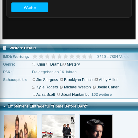
Weitere Details
IMDb Wertung:
0 / 10 :: 7804 Votes
Genre:
Krimi
Drama
Mystery
FSK:
Freigegeben ab 16 Jahren
Schauspieler:
Jim Sturgess
Brooklynn Prince
Abby Miller
Kylie Rogers
Michael Weston
Joelle Carter
Aziza Scott
Jibrail Nantambu
102 weitere
Empfohlene Einträge für "Home Before Dark"