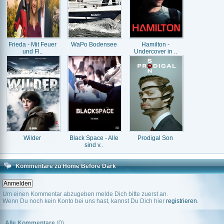
Frieda - Mit Feuer
WaPo Bodensee
Hamilton -
und Fl..
Undercover in ..
Wilder
Black Space - Alle
Prodigal Son
sind v..
Kommentare zu Home Before Dark
Um einen Kommentar abzugeben melde Dich bitte zuerst an.
Wenn Du noch kein Konto bei uns hast, kannst Du Dich hier
registrieren
.
Alle Kommentare
(0)