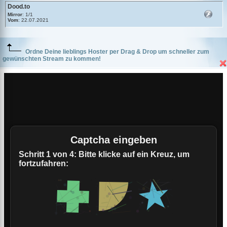
Dood.to
Mirror
: 1/1
Vom
: 22.07.2021
Ordne Deine lieblings Hoster per Drag & Drop um schneller zum
gewünschten Stream zu kommen!