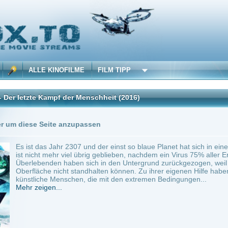
 KINOFILME
FILM TIPP
Kampf der Menschheit
(2016)
Trailer
0 Playlists
Seite anzupassen
s Jahr 2307 und der einst so blaue Planet hat sich in eine einzige Eiswüste verwande
t mehr viel übrig geblieben, nachdem ein Virus 75% aller Erdenbewohner umgebracht 
nden haben sich in den Untergrund zurückgezogen, weil sie den arktischen Tempera
he nicht standhalten können. Zu ihrer eigenen Hilfe haben sie daher sogenannte Hum
he Menschen, die mit den extremen Bedingungen...
en...
in.
Science Fiction
0
ilme selber! Dieser Stream wird gehostet bei:
Voe.SX
Anbie