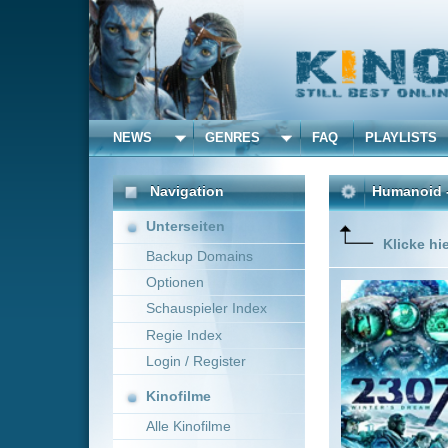
NEWS
GENRES
FAQ
PLAYLISTS
ALLE
Navigation
Humanoid - Der letzte 
Unterseiten
Klicke hier um diese 
Backup Domains
Optionen
Es ist da
ist nich
Schauspieler Index
Überlebe
Regie Index
Oberfläc
künstlic
Login / Register
Mehr zeig
Kinofilme
Alle Kinofilme
Filme
Joey Curtis
~ 101 m
Alle Filme
Beliebte
Kinox.to speichert
keine
F