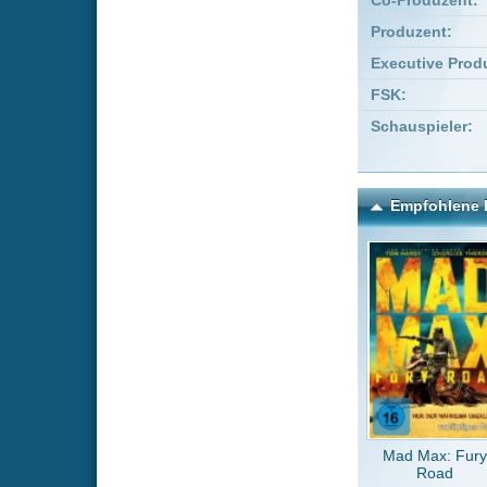
Mad Max: Fury
Edge o
Road
Kommentare zu Humanoid 
Um einen Kommen
Wenn Du noch ke
Alle Kommentare
(0)