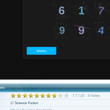
7.7 / 10 :: 0 Votes
nce Fiction
 Fuentes Arredonda
 Beaumont
h K Martinez Burgmaier
geben ab 16 Jahren
 Sidhu
Branden Coles
Arielle Holmes
Kelcey Watson
Anne-Solenne Hat
thy Lee DePriest
Stormi Henley
Harwood Gordon
24 weitere
"Humanoid - Der letzte Kampf der Menschheit"