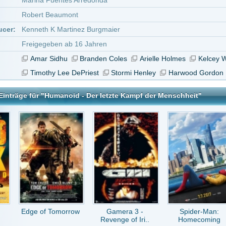
f Tomorrow
Gamera 3 -
Spider-Man:
Die Bestimmung -
Revenge of Iri..
Homecoming
Divergen..
- Der letzte Kampf der Menschheit
tar abzugeben melde Dich bitte zuerst an.
in Konto bei uns hast, kannst Du Dich hier
registrieren
.
Keine Kommentare vorhanden.