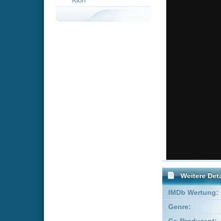
Weitere Details
IMDb Wertung:
Genre:
Scie
Co-Produzent:
Marina
Produzent:
Robert
Executive Producer:
Kennet
FSK:
Freige
Schauspieler:
Amar
Timo
Empfohlene Einträge für 