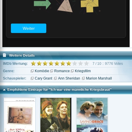
Weitere Details
IMDb Wertung:
7 / 10 :: 9776 Votes
Genre:
Komödie
Romance
Kriegsfilm
Schauspieler:
Cary Grant
Ann Sheridan
Marion Marshall
Empfohlene Einträge für "Ich war eine männliche Kriegsbraut"