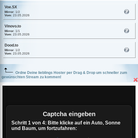
Voe.SX
Mirror
: 1/2
Vom
: 23.05.2026
Vinovo.to
Mirror
: 1/1
Vom
: 23.05.2026
Dood.to
Mirror
: 1/2
Vom
: 23.05.2026
Ordne Deine lieblings Hoster per Drag & Drop um schneller zum
gewünschten Stream zu kommen!