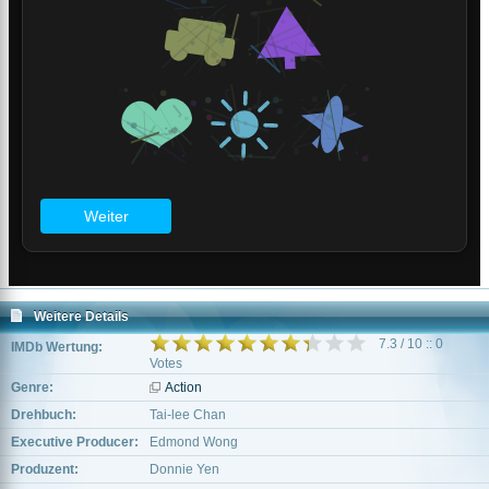
Weitere Details
7.3 / 10 :: 0
IMDb Wertung:
Votes
Genre:
Action
Drehbuch:
Tai-lee Chan
Executive Producer:
Edmond Wong
Produzent:
Donnie Yen