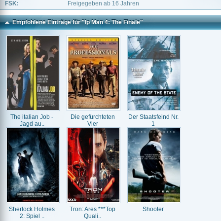
FSK:
Freigegeben ab 16 Jahren
Empfohlene Einträge für "Ip Man 4: The Finale"
The italian Job -
Die gefürchteten
Der Staatsfeind Nr.
Jagd au..
Vier
1
Sherlock Holmes
Tron: Ares ***Top
Shooter
2: Spiel ..
Quali..