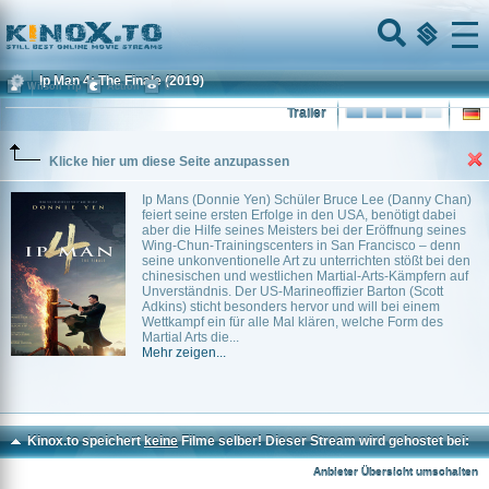
Home
Menu
Ip Man 4: The Finale
(2019)
Wilson Yip
Action
0
Trailer
Klicke hier um diese Seite anzupassen
Ip Mans (Donnie Yen) Schüler Bruce Lee (Danny Chan)
feiert seine ersten Erfolge in den USA, benötigt dabei
aber die Hilfe seines Meisters bei der Eröffnung seines
Wing-Chun-Trainingscenters in San Francisco – denn
seine unkonventionelle Art zu unterrichten stößt bei den
chinesischen und westlichen Martial-Arts-Kämpfern auf
Unverständnis. Der US-Marineoffizier Barton (Scott
Adkins) sticht besonders hervor und will bei einem
Wettkampf ein für alle Mal klären, welche Form des
Martial Arts die...
Mehr zeigen...
Kinox.to speichert
keine
Filme selber! Dieser Stream wird gehostet bei:
Voe.SX
Anbieter Übersicht umschalten