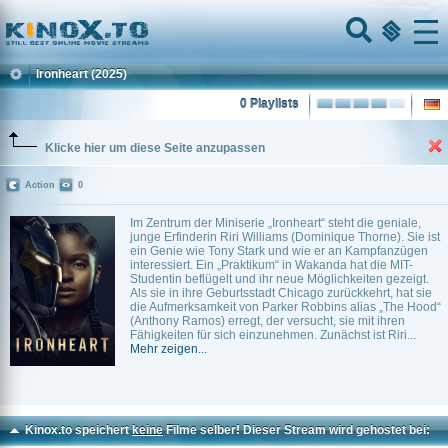
Home
Menu
Ironheart
(2025)
0 Playlists
Klicke hier um diese Seite anzupassen
Action
0
Im Zentrum der Miniserie „Ironheart“ steht die geniale,
junge Erfinderin Riri Williams (Dominique Thorne). Sie ist
ein Genie wie Tony Stark und wie er an Kampfanzügen
interessiert. Ein „Praktikum“ in Wakanda hat die MIT-
Studentin beflügelt und ihr neue Möglichkeiten gezeigt.
Als sie in ihre Geburtsstadt Chicago zurückkehrt, hat sie
die Aufmerksamkeit von Parker Robbins alias „The Hood“
(Anthony Ramos) erregt, der versucht, sie mit ihren
Fähigkeiten für sich einzunehmen. Zunächst ist Riri...
Mehr zeigen...
Kinox.to speichert
keine
Filme selber! Dieser Stream wird gehostet bei: