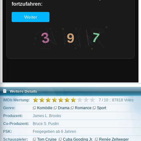
Weitere Details
IMDb Wertung:
7 / 10 :: 87818 Votes
Genre:
Komödie
Drama
Romance
Sport
Produzent:
James L. Brooks
Co-Produzent:
Bruce S. Pustin
FSK:
Freigegeben ab 6 Jahren
Schauspieler:
Tom Cruise
Cuba Gooding Jr.
Renée Zellweger