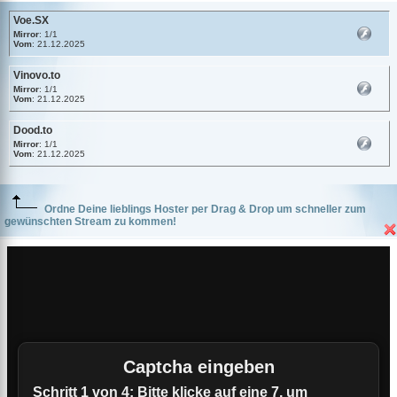
Voe.SX
Mirror
: 1/1
Vom
: 21.12.2025
Vinovo.to
Mirror
: 1/1
Vom
: 21.12.2025
Dood.to
Mirror
: 1/1
Vom
: 21.12.2025
Ordne Deine lieblings Hoster per Drag & Drop um schneller zum
gewünschten Stream zu kommen!