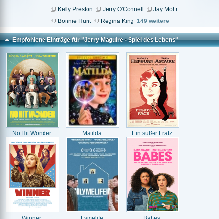
Kelly Preston
Jerry O'Connell
Jay Mohr
Bonnie Hunt
Regina King
149 weitere
Empfohlene Einträge für "Jerry Maguire - Spiel des Lebens"
No Hit Wonder
Matilda
Ein süßer Fratz
Winner
Lymelife
Babes