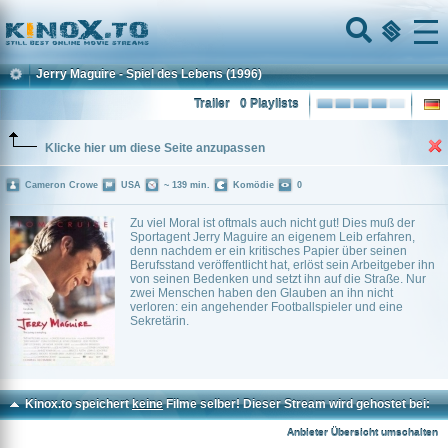
Home
Menu
Jerry Maguire - Spiel des Lebens
(1996)
Trailer
0 Playlists
Klicke hier um diese Seite anzupassen
Cameron Crowe
USA
~ 139 min.
Komödie
0
Zu viel Moral ist oftmals auch nicht gut! Dies muß der
Sportagent Jerry Maguire an eigenem Leib erfahren,
denn nachdem er ein kritisches Papier über seinen
Berufsstand veröffentlicht hat, erlöst sein Arbeitgeber ihn
von seinen Bedenken und setzt ihn auf die Straße. Nur
zwei Menschen haben den Glauben an ihn nicht
verloren: ein angehender Footballspieler und eine
Sekretärin.
Kinox.to speichert
keine
Filme selber! Dieser Stream wird gehostet bei:
Voe.SX
Anbieter Übersicht umschalten