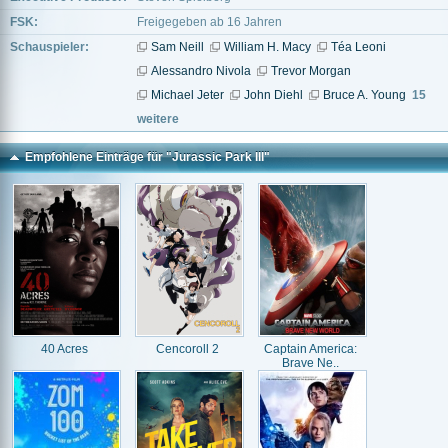
FSK:
Freigegeben ab 16 Jahren
Schauspieler:
Sam Neill
William H. Macy
Téa Leoni
Alessandro Nivola
Trevor Morgan
Michael Jeter
John Diehl
Bruce A. Young
15
weitere
Empfohlene Einträge für "Jurassic Park III"
40 Acres
Cencoroll 2
Captain America:
Brave Ne..