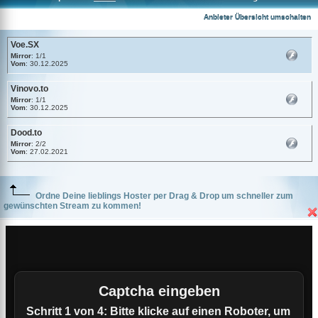
Voe.SX
Anbieter Übersicht umschalten
Voe.SX
Mirror
: 1/1
Vom
: 30.12.2025
Vinovo.to
Mirror
: 1/1
Vom
: 30.12.2025
Dood.to
Mirror
: 2/2
Vom
: 27.02.2021
Ordne Deine lieblings Hoster per Drag & Drop um schneller zum
gewünschten Stream zu kommen!