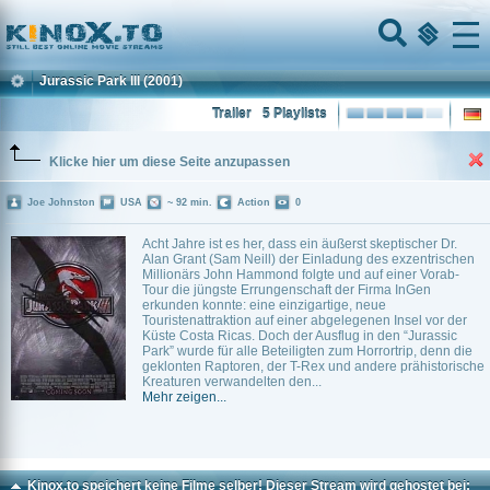
Home
Menu
Jurassic Park III
(2001)
Trailer
5 Playlists
Klicke hier um diese Seite anzupassen
Joe Johnston
USA
~ 92 min.
Action
0
Acht Jahre ist es her, dass ein äußerst skeptischer Dr.
Alan Grant (Sam Neill) der Einladung des exzentrischen
Millionärs John Hammond folgte und auf einer Vorab-
Tour die jüngste Errungenschaft der Firma InGen
erkunden konnte: eine einzigartige, neue
Touristenattraktion auf einer abgelegenen Insel vor der
Küste Costa Ricas. Doch der Ausflug in den “Jurassic
Park” wurde für alle Beteiligten zum Horrortrip, denn die
geklonten Raptoren, der T-Rex und andere prähistorische
Kreaturen verwandelten den...
Mehr zeigen...
Kinox.to speichert
keine
Filme selber! Dieser Stream wird gehostet bei: