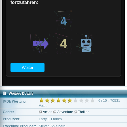
Weitere Details
6 / 10 :: 70531
IMDb Wertung:
Votes
Genre:
Action
Adventure
Thriller
Produzent:
Larry J. Franco
Executive Producer:
Steven Spielberg