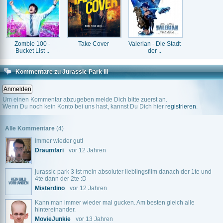
Zombie 100 -
Take Cover
Valerian - Die Stadt
Bucket List ..
der ..
Kommentare zu Jurassic Park III
Um einen Kommentar abzugeben melde Dich bitte zuerst an.
Wenn Du noch kein Konto bei uns hast, kannst Du Dich hier
registrieren
.
Alle Kommentare
(4)
Immer wieder gut!
Draumfari
vor 12 Jahren
jurassic park 3 ist mein absoluter lieblingsfilm danach der 1te und
4te dann der 2te :D
Misterdino
vor 12 Jahren
Kann man immer wieder mal gucken. Am besten gleich alle
hintereinander.
MovieJunkie
vor 13 Jahren