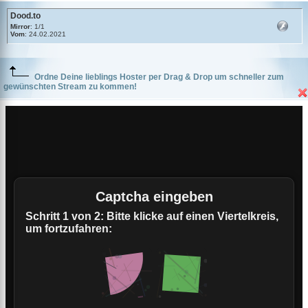
Dood.to
Mirror
: 1/1
Vom
: 24.02.2021
Ordne Deine lieblings Hoster per Drag & Drop um schneller zum
gewünschten Stream zu kommen!