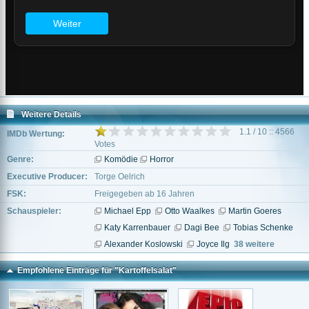
Weitere Details
1.1 / 10 :: 4566
IMDb Wertung:
Votes
Genre:
Komödie
Horror
Executive Producer:
Torge Oelrich
FSK:
Freigegeben ab 16 Jahren
Schauspieler:
Michael Epp
Otto Waalkes
Martin Goeres
Katy Karrenbauer
Dagi Bee
Tobias Schenke
Alexander Koslowski
Joyce Ilg
38 weitere
Empfohlene Einträge für "Kartoffelsalat"