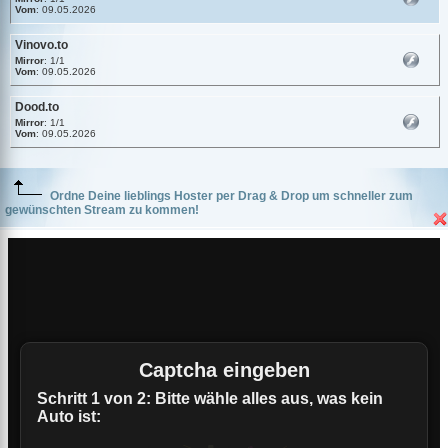
Vom
: 09.05.2026
Vinovo.to
Mirror
: 1/1
Vom
: 09.05.2026
Dood.to
Mirror
: 1/1
Vom
: 09.05.2026
Ordne Deine lieblings Hoster per Drag & Drop um schneller zum
gewünschten Stream zu kommen!