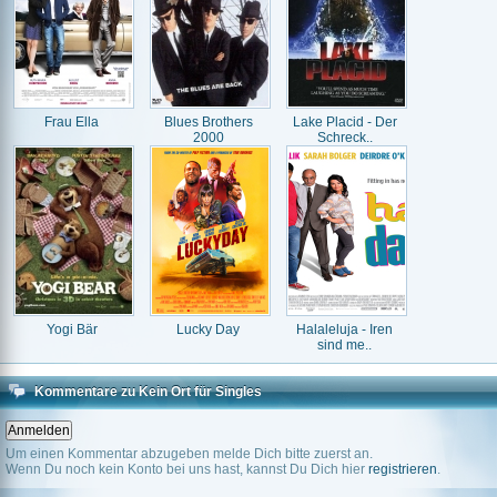
Frau Ella
Blues Brothers
Lake Placid - Der
2000
Schreck..
Yogi Bär
Lucky Day
Halaleluja - Iren
sind me..
Kommentare zu Kein Ort für Singles
Um einen Kommentar abzugeben melde Dich bitte zuerst an.
Wenn Du noch kein Konto bei uns hast, kannst Du Dich hier
registrieren
.