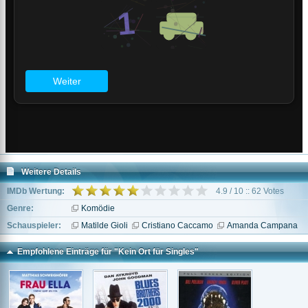
Weitere Details
IMDb Wertung:
4.9 / 10 :: 62 Votes
Genre:
Komödie
Schauspieler:
Matilde Gioli
Cristiano Caccamo
Amanda Campana
Empfohlene Einträge für "Kein Ort für Singles"