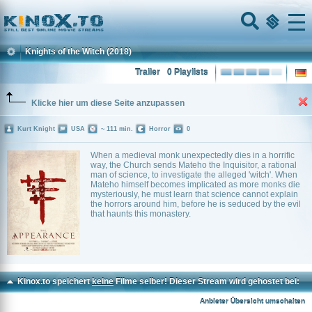
Home
Menu
Knights of the Witch
(2018)
Trailer
0 Playlists
Klicke hier um diese Seite anzupassen
Kurt Knight
USA
~ 111 min.
Horror
0
When a medieval monk unexpectedly dies in a horrific
way, the Church sends Mateho the Inquisitor, a rational
man of science, to investigate the alleged 'witch'. When
Mateho himself becomes implicated as more monks die
mysteriously, he must learn that science cannot explain
the horrors around him, before he is seduced by the evil
that haunts this monastery.
Kinox.to speichert
keine
Filme selber! Dieser Stream wird gehostet bei:
Voe.SX
Anbieter Übersicht umschalten