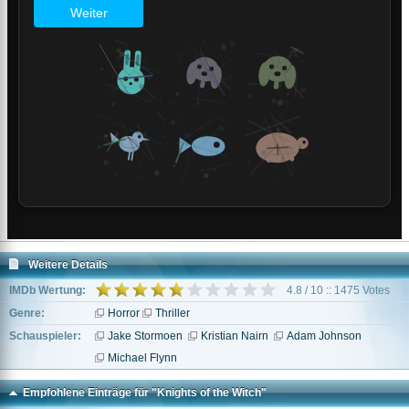
Weitere Details
IMDb Wertung:
4.8 / 10 :: 1475 Votes
Genre:
Horror
Thriller
Schauspieler:
Jake Stormoen
Kristian Nairn
Adam Johnson
Michael Flynn
Empfohlene Einträge für "Knights of the Witch"