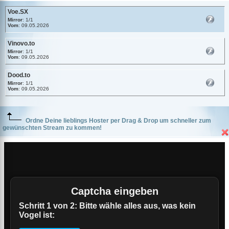
Voe.SX
Mirror
: 1/1
Vom
: 09.05.2026
Vinovo.to
Mirror
: 1/1
Vom
: 09.05.2026
Dood.to
Mirror
: 1/1
Vom
: 09.05.2026
Ordne Deine lieblings Hoster per Drag & Drop um schneller zum
gewünschten Stream zu kommen!