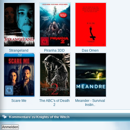
Strangeland
Piranha 3DD
Das Omen
Scare Me
The ABC's of Death
Meander - Survival
2
Instin..
Kommentare zu Knights of the Witch