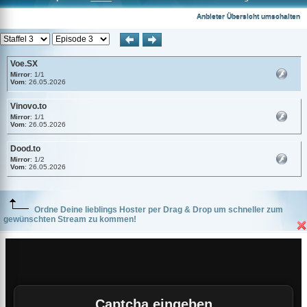
Voe.SX
Anbieter Übersicht umschalten
Voe.SX
Mirror
: 1/1
Vom
: 26.05.2026
Vinovo.to
Mirror
: 1/1
Vom
: 26.05.2026
Dood.to
Mirror
: 1/2
Vom
: 26.05.2026
Ordne Deine lieblings Hoster per Drag & Drop um schneller zum
gewünschten Stream zu kommen!