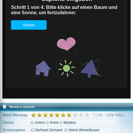
Weitere Details
IMDb Wertung:
7 / 10 :: 1268 Votes
Genre:
Action
Krimi
Mystery
Schauspieler:
Gerhard Zemann
Heinz Weixelbraun