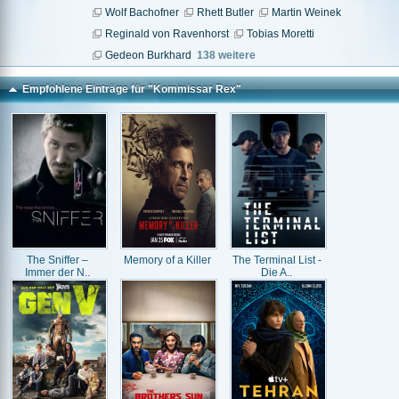
Wolf Bachofner
Rhett Butler
Martin Weinek
Reginald von Ravenhorst
Tobias Moretti
Gedeon Burkhard
138 weitere
Empfohlene Einträge für "Kommissar Rex"
The Sniffer –
Memory of a Killer
The Terminal List -
Immer der N..
Die A..