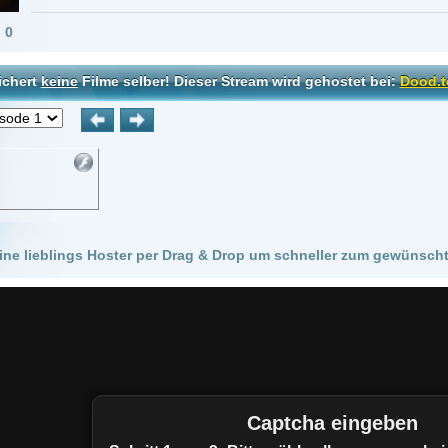
 Hoster per Drag & Drop um schneller zum gewünschten Stream zu kommen!