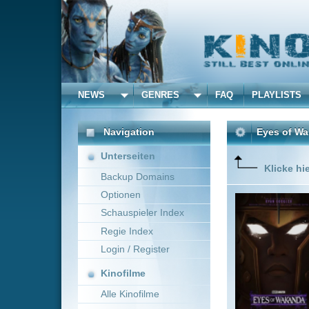
NEWS
GENRES
FAQ
PLAYLISTS
ALLE
Navigation
Eyes of Wakanda
(2025)
Unterseiten
Klicke hier um diese 
Backup Domains
Optionen
Tief im V
Jahrtaus
Schauspieler Index
aufzuspür
Regie Index
Elite reg
Original:
Login / Register
Mehr zeig
Kinofilme
Alle Kinofilme
Filme
Action
0
Alle Filme
Beliebte
Kinox.to speichert
keine
F