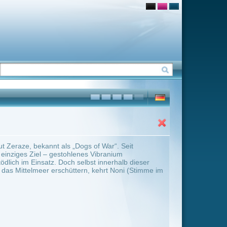
 of War“. Seit
 Vibranium
st innerhalb dieser
, kehrt Noni (Stimme im
ter Übersicht umschalten