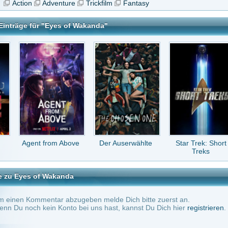
from Above
Der Auserwählte
Star Trek: Short
Nautilus
Treks
 Wakanda
tar abzugeben melde Dich bitte zuerst an.
in Konto bei uns hast, kannst Du Dich hier
registrieren
.
Keine Kommentare vorhanden.