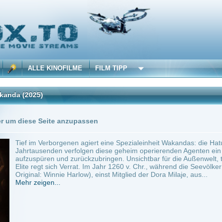
 KINOFILME
FILM TIPP
Seite anzupassen
erborgenen agiert eine Spezialeinheit Wakandas: die Hatut Zeraze, bekannt als „Dogs
enden verfolgen diese geheim operierenden Agenten ein einziges Ziel – gestohlenes
en und zurückzubringen. Unsichtbar für die Außenwelt, tödlich im Einsatz. Doch selb
t sich Verrat. Im Jahr 1260 v. Chr., während die Seevölker das Mittelmeer erschüttern
 Winnie Harlow), einst Mitglied der Dora Milaje, aus...
en...
ilme selber! Dieser Stream wird gehostet bei:
Dood.to
Anbie