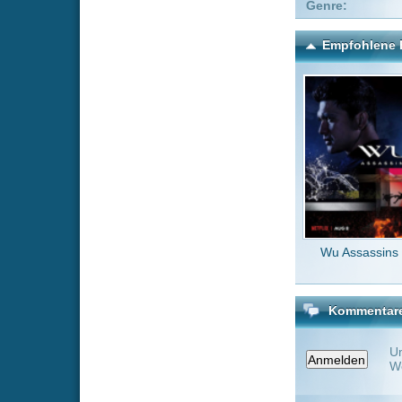
Wu Assassins
Agent 
Kommentare zu Eyes of
Um einen Kommen
Wenn Du noch ke
Alle Kommentare
(0)