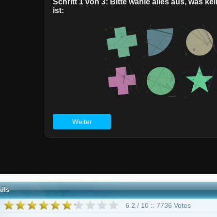
6.2 / 10 :: 7736 Votes
Adventure
Trickfilm
Fantasy
"Eyes of Wakanda"