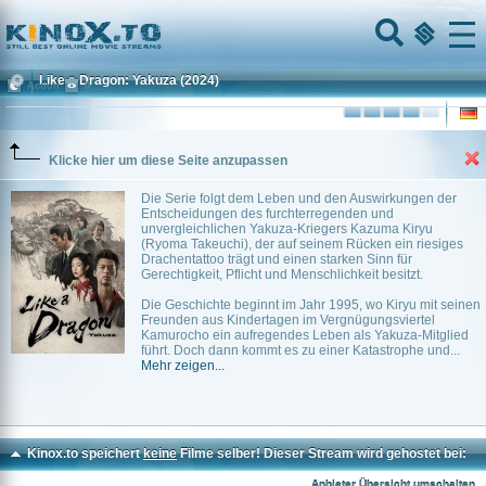
Home
Menu
Like a Dragon: Yakuza
(2024)
Action
0
Klicke hier um diese Seite anzupassen
Die Serie folgt dem Leben und den Auswirkungen der
Entscheidungen des furchterregenden und
unvergleichlichen Yakuza-Kriegers Kazuma Kiryu
(Ryoma Takeuchi), der auf seinem Rücken ein riesiges
Drachentattoo trägt und einen starken Sinn für
Gerechtigkeit, Pflicht und Menschlichkeit besitzt.
Die Geschichte beginnt im Jahr 1995, wo Kiryu mit seinen
Freunden aus Kindertagen im Vergnügungsviertel
Kamurocho ein aufregendes Leben als Yakuza-Mitglied
führt. Doch dann kommt es zu einer Katastrophe und...
Mehr zeigen...
Kinox.to speichert
keine
Filme selber! Dieser Stream wird gehostet bei:
Dood.to
Anbieter Übersicht umschalten