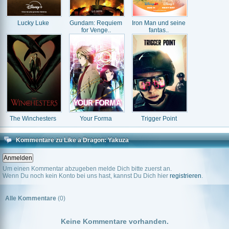
Lucky Luke
Gundam: Requiem
Iron Man und seine
for Venge..
fantas..
The Winchesters
Your Forma
Trigger Point
Kommentare zu Like a Dragon: Yakuza
Um einen Kommentar abzugeben melde Dich bitte zuerst an.
Wenn Du noch kein Konto bei uns hast, kannst Du Dich hier
registrieren
.
Alle Kommentare
(0)
Keine Kommentare vorhanden.