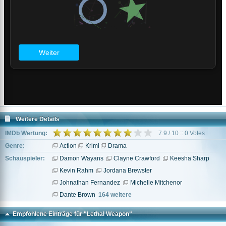
Weitere Details
IMDb Wertung:
7.9 / 10 :: 0 Votes
Genre:
Action
Krimi
Drama
Schauspieler:
Damon Wayans
Clayne Crawford
Keesha Sharp
Kevin Rahm
Jordana Brewster
Johnathan Fernandez
Michelle Mitchenor
Dante Brown
164 weitere
Empfohlene Einträge für "Lethal Weapon"