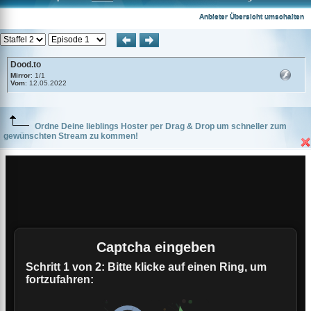
Dood.to
Anbieter Übersicht umschalten
Dood.to
Mirror
: 1/1
Vom
: 12.05.2022
Ordne Deine lieblings Hoster per Drag & Drop um schneller zum
gewünschten Stream zu kommen!