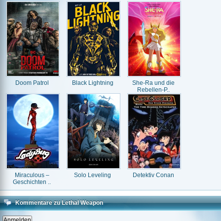
Doom Patrol
Black Lightning
She-Ra und die
Rebellen-P..
Miraculous –
Solo Leveling
Detektiv Conan
Geschichten ..
Kommentare zu Lethal Weapon