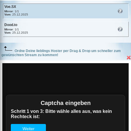
Voe.SX
Mirror
: 1/1
Vom
: 25.12.2025
Dood.to
Mirror
: 1/1
Vom
: 25.12.2025
Ordne Deine lieblings Hoster per Drag & Drop um schneller zum
gewünschten Stream zu kommen!