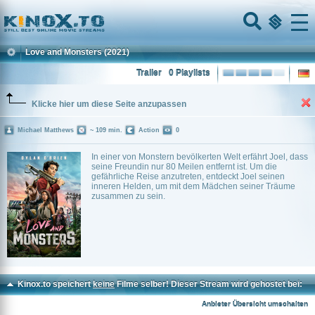
Home
Menu
Love and Monsters
(2021)
Trailer
0 Playlists
Klicke hier um diese Seite anzupassen
Michael Matthews
~ 109 min.
Action
0
In einer von Monstern bevölkerten Welt erfährt Joel, dass
seine Freundin nur 80 Meilen entfernt ist. Um die
gefährliche Reise anzutreten, entdeckt Joel seinen
inneren Helden, um mit dem Mädchen seiner Träume
zusammen zu sein.
Kinox.to speichert
keine
Filme selber! Dieser Stream wird gehostet bei:
Voe.SX
Anbieter Übersicht umschalten