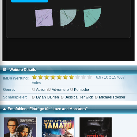
Weitere Details
6.9 / 10 :: 157007
IMDb Wertung:
Votes
Genre:
Action
Adventure
Komödie
Schauspieler:
Dylan O'Brien
Jessica Henwick
Michael Rooker
Empfohlene Einträge für "Love and Monsters"