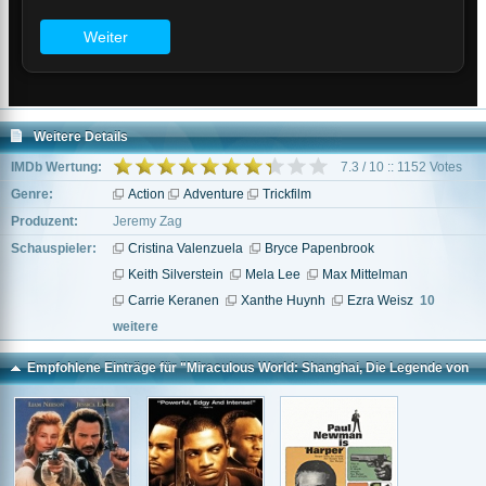
Weitere Details
IMDb Wertung:
7.3 / 10 :: 1152 Votes
Genre:
Action
Adventure
Trickfilm
Produzent:
Jeremy Zag
Schauspieler:
Cristina Valenzuela
Bryce Papenbrook
Keith Silverstein
Mela Lee
Max Mittelman
Carrie Keranen
Xanthe Huynh
Ezra Weisz
10
weitere
Empfohlene Einträge für "Miraculous World: Shanghai, Die Legende von
Ladydragon"