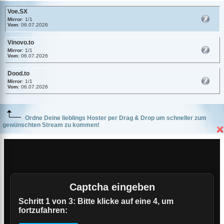
Voe.SX
Mirror
: 1/1
Vom
: 06.07.2026
Vinovo.to
Mirror
: 1/1
Vom
: 06.07.2026
Dood.to
Mirror
: 1/1
Vom
: 06.07.2026
Ordne Deine lieblings Hoster per Drag & Drop um schneller zum
gewünschten Stream zu kommen!