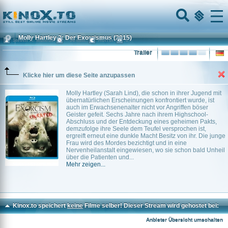
Home
Menu
Molly Hartley 2: Der Exorzismus
(2015)
Steven R. Monroe
~ 96 min.
Horror
0
Trailer
Klicke hier um diese Seite anzupassen
Molly Hartley (Sarah Lind), die schon in ihrer Jugend mit
übernatürlichen Erscheinungen konfrontiert wurde, ist
auch im Erwachsenenalter nicht vor Angriffen böser
Geister gefeit. Sechs Jahre nach ihrem Highschool-
Abschluss und der Entdeckung eines geheimen Pakts,
demzufolge ihre Seele dem Teufel versprochen ist,
ergreift erneut eine dunkle Macht Besitz von ihr. Die junge
Frau wird des Mordes bezichtigt und in eine
Nervenheilanstalt eingewiesen, wo sie schon bald Unheil
über die Patienten und...
Mehr zeigen...
Kinox.to speichert
keine
Filme selber! Dieser Stream wird gehostet bei:
Voe.SX
Anbieter Übersicht umschalten