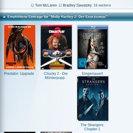
Tom McLaren
Bradley Sawatzky
16 weitere
Empfohlene Einträge für "Molly Hartley 2: Der Exorzismus"
Predator: Upgrade
Chucky 2 - Die
Eingemauert
Mörderpupp..
The Strangers:
Chapter 1