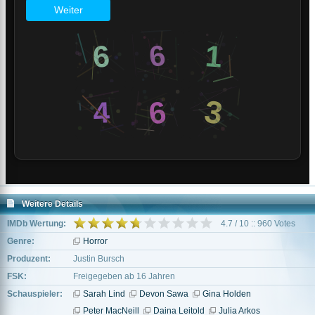
Weitere Details
IMDb Wertung:
4.7 / 10 :: 960 Votes
Genre:
Horror
Produzent:
Justin Bursch
FSK:
Freigegeben ab 16 Jahren
Schauspieler:
Sarah Lind
Devon Sawa
Gina Holden
Peter MacNeill
Daina Leitold
Julia Arkos