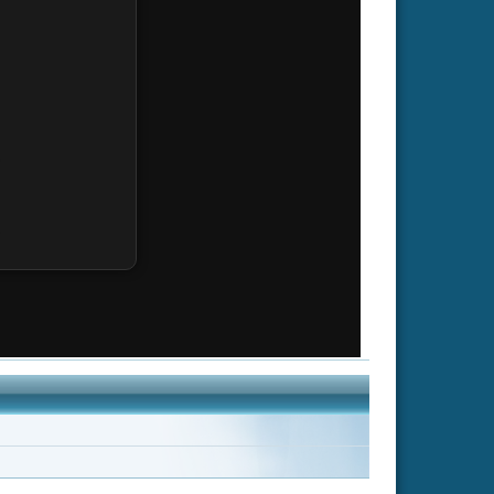
Altered Carbon:
Resleeved