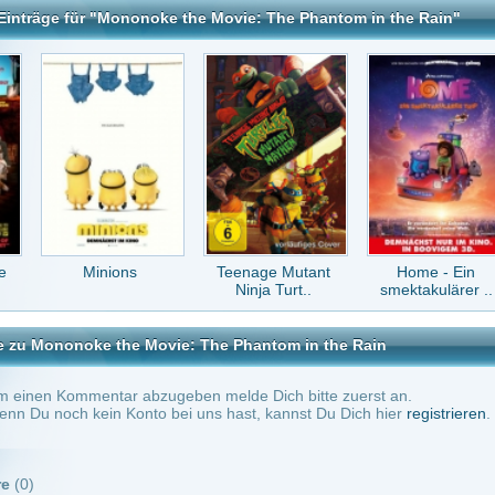
 the Movie: The Phantom in the Rain
tar abzugeben melde Dich bitte zuerst an.
in Konto bei uns hast, kannst Du Dich hier
registrieren
.
Keine Kommentare vorhanden.