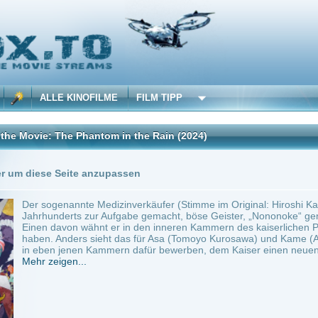
 KINOFILME
FILM TIPP
e Phantom in the Rain
(2024)
Trailer
Seite anzupassen
nannte Medizinverkäufer (Stimme im Original: Hiroshi Kamiya) hat es sich im Japan 
erts zur Aufgabe gemacht, böse Geister, „Nononoke“ genannt, ausfindig und unschä
von wähnt er in den inneren Kammern des kaiserlichen Palasts – zu denen Männer all
nders sieht das für Asa (Tomoyo Kurosawa) und Kame (Aoi Yûki) aus: Die beiden jun
jenen Kammern dafür bewerben, dem Kaiser einen neuen Erben...
en...
ilme selber! Dieser Stream wird gehostet bei:
Dood.to
Anbie