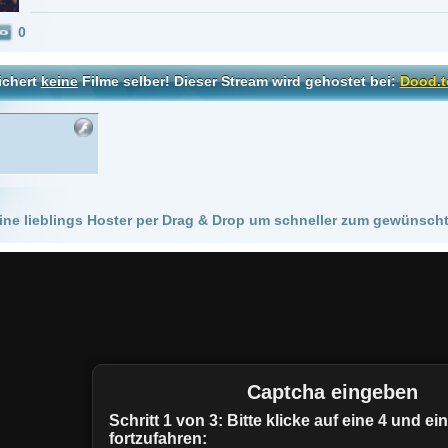
 Hoster per Drag & Drop um schneller zum gewünschten Stream zu kommen!