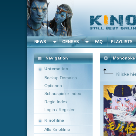
NEWS
GENRES
FAQ
PLAYLISTS
ALLE
Navigation
Mononoke the Movie: Th
Unterseiten
Klicke hier um diese 
Backup Domains
Optionen
Der soge
Jahrhund
Schauspieler Index
Einen da
Regie Index
haben. A
in eben 
Login / Register
Mehr zeig
Kinofilme
Alle Kinofilme
Filme
Trickfilm
0
Alle Filme
Beliebte
Kinox.to speichert
keine
F