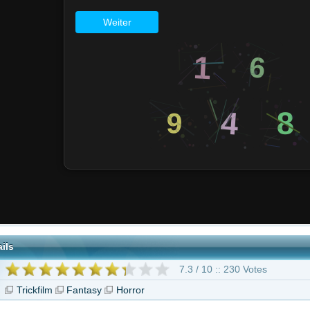
7.3 / 10 :: 230 Votes
Fantasy
Horror
"Mononoke the Movie: The Phantom in the Rain"
nions
Teenage Mutant
Home - Ein
Unicorn Boy
Ninja Turt..
smektakulärer ..