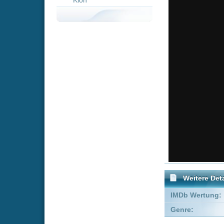
Weitere Details
IMDb Wertung:
Genre:
Trickfilm
Empfohlene Einträge für 
Der Fantastische
Mi
Mr. Fox