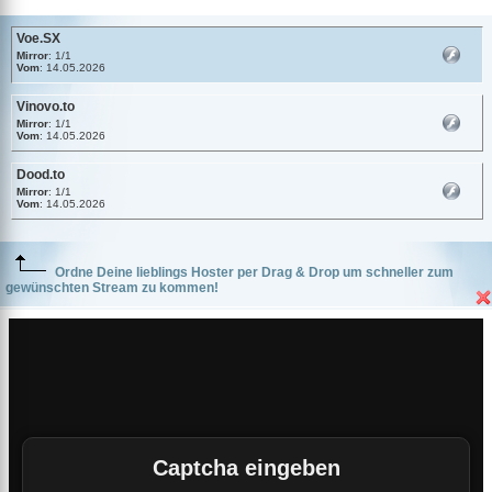
Voe.SX
Mirror
: 1/1
Vom
: 14.05.2026
Vinovo.to
Mirror
: 1/1
Vom
: 14.05.2026
Dood.to
Mirror
: 1/1
Vom
: 14.05.2026
Ordne Deine lieblings Hoster per Drag & Drop um schneller zum
gewünschten Stream zu kommen!