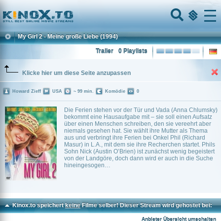
Home
Menu
My Girl 2 - Meine große Liebe
(1994)
Trailer
0 Playlists
Klicke hier um diese Seite anzupassen
Howard Zieff
USA
~ 99 min.
Komödie
0
Die Ferien stehen vor der Tür und Vada (Anna Chlumsky)
bekommt eine Hausaufgabe mit – sie soll einen Aufsatz
über einen Menschen schreiben, den sie vereehrt aber
niemals gesehen hat. Sie wählt ihre Mutter als Thema
aus und verbringt ihre Ferien bei Onkel Phil (Richard
Masur) in L.A., mit dem sie ihre Recherchen startet. Phils
Sohn Nick (Austin O’Brien) ist zunächst wenig begeistert
von der Landgöre, doch dann wird er auch in die Suche
hineingesogen…
Kinox.to speichert
keine
Filme selber! Dieser Stream wird gehostet bei:
Voe.SX
Anbieter Übersicht umschalten