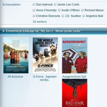
Schauspieler:
Dan Aykroyd
Jamie Lee Curtis
Anna Chlumsky
Austin O'Brien
Richard Masur
Christine Ebersole
J.D. Souther
Angeline Ball
32 weitere
Empfohlene Einträge für "My Girl 2 - Meine große Liebe"
All Inclusive
G-Force - Agenten
Ausgerechnet Sylt
mit Bis..