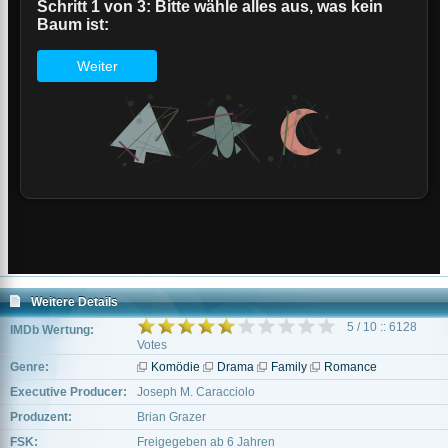
Weitere Details
5 / 10 :: 6128
IMDb Wertung:
Votes
Genre:
Komödie
Drama
Family
Romance
Executive Producer:
Joseph M. Caracciolo
Produzent:
Brian Grazer
FSK:
Freigegeben ab 6 Jahren