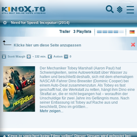
Home
Menu
Need for Speed: Inceputuri
(2014)
Trailer
3 Playlists
Klicke hier um diese Seite anzupassen
Scott Waugh
~ 132 min.
Action
0
Der Mechaniker Tobey Marshall (Aaron Paul) hat
Schwierigkeiten, seine Autowerkstatt über Wasser zu
halten und beschließt deshalb, sich mit dem ehemaligen
NASCAR-Fahrer Dino Brewster (Dominic Cooper) bei
einem Auto-Deal zusammenzutun. Als Tobey es fast
geschafft hat, die Werkstatt zu retten, hängt ihm Dino eine
Straftat an, die er nicht begangen hat – woraufhin der
Unschuldige für zwei Jahre ins Gefängnis muss. Nach
seiner Entlassung ist Tobey auf Rache aus und
beschließt, Dino im größten...
Mehr zeigen...
Kinox.to speichert
keine
Filme selber! Dieser Stream wird gehostet bei: