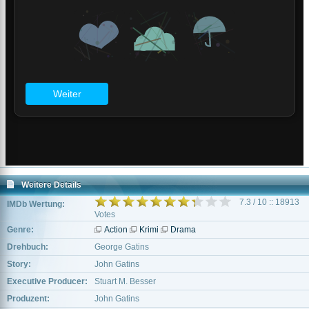
Weitere Details
7.3 / 10 :: 18913
IMDb Wertung:
Votes
Genre:
Action
Krimi
Drama
Drehbuch:
George Gatins
Story:
John Gatins
Executive Producer:
Stuart M. Besser
Produzent:
John Gatins