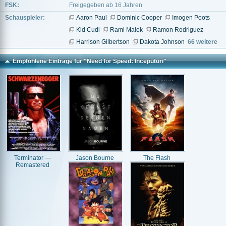
FSK:
Freigegeben ab 16 Jahren
Schauspieler:
Aaron Paul
Dominic Cooper
Imogen Poots
Kid Cudi
Rami Malek
Ramon Rodriguez
Harrison Gilbertson
Dakota Johnson
66 weitere
Empfohlene Einträge für "Need for Speed: Inceputuri"
Terminator ---
Jason Bourne
The Flash
Remastered