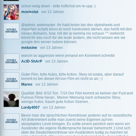
schon ewig down - biite höflichst um re-upp :)
movieslut
vor 13 Jahren
@admin, webmaster: ihr habt leider bei den stylesheets und
manchen scripts kinox.to noch hardcoded stehen, das heißt mit den
neuen domains, bzw. mit der ip kamma nix schaun ^^ vielleicht
könnt ihr das noch für die leute ändern, die nicht wissen wie sie
google dns server nutzen können.
melusine
vor 13 Jahren
warum so aggressiv wenn jemand ein Komment schreibt
AcID-ShArP
vor 13 Jahren
Guter Film, tolle Autos, tolle Action. Story ist solala, aber darauf
kommt es bei dieser Art von Film eh nicht so an ;-)
Mareo
vor 13 Jahren
Qualität: Bild: 6/10 Ton: 7/10 Der Film kommt an keinen der Fust and
Furious Filme heran.. Meiner Meinung nach schwache Story,
wenige Autos. Kaum gute Action-Szenen..
Lordy4007
vor 13 Jahren
Bevor man die sprachlichen Kenntnisse anderer auf so rassistische
Art diskriminiert sollte man zuerst seine Eigenen auf ein
akzeptables Level bringen. Es sollte einem peinlich sein wenn ein
Ausländer die eigene Muttersprache besser beherrscht ;) Und sich
über die Deutschkenntnisse von Ausländern lustig zu machen ist