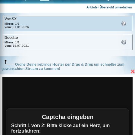
Voe.SX
Anbieter Übersicht umschalten
Voe.SX
Mirror
: 1/1
Vom
: 01.01.2026
Dood.to
Mirror
: 1/1
Vom
: 15.07.2021
Ordne Deine lieblings Hoster per Drag & Drop um schneller zum
gewünschten Stream zu kommen!