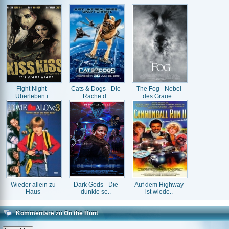
Fight Night -
Cats & Dogs - Die
The Fog - Nebel
Überleben i..
Rache d..
des Graue..
Wieder allein zu
Dark Gods - Die
Auf dem Highway
Haus
dunkle se..
ist wiede..
Kommentare zu On the Hunt