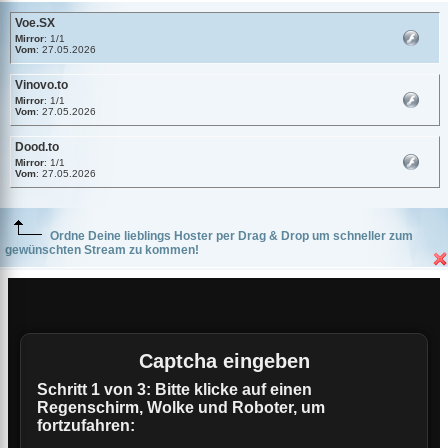
Voe.SX
Mirror
: 1/1
Vom
: 27.05.2026
Vinovo.to
Mirror
: 1/1
Vom
: 27.05.2026
Dood.to
Mirror
: 1/1
Vom
: 27.05.2026
Ordne Deine lieblings Hoster per Drag & Drop um schneller zum
gewünschten Stream zu kommen!