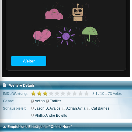
Weitere Details
IMDb Wertung:
3.1 / 10 :: 73 Votes
Genre:
Action
Thriller
Schauspieler:
Jason D. Avalos
Adrian Avila
Cal Barnes
Phillip Andre Botello
Empfohlene Einträge für "On the Hunt"