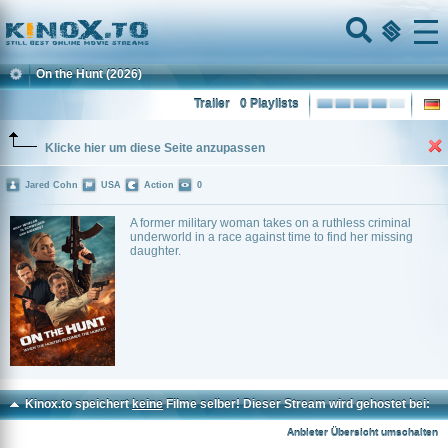
Home
Menu
On the Hunt
(2026)
Trailer
0 Playlists
Klicke hier um diese Seite anzupassen
Jared Cohn
USA
Action
0
A former military woman takes on a ruthless criminal
underworld in a race against time to find her missing
daughter.
Kinox.to speichert
keine
Filme selber! Dieser Stream wird gehostet bei:
Voe.SX
Anbieter Übersicht umschalten