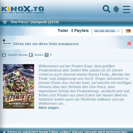
Home
Menu
One Piece: Stampede
(2019)
Trailer
0 Playlists
Klicke hier um diese Seite anzupassen
Takashi Otsuka
Action
0
Willkommen auf der Piraten-Expo, dem größten
Piratenfestival aller Zeiten! Wie zuletzt vor 20 Jahren
richtet es auch diesmal wieder Buena Festa, „Meister der
Feste“ und Zeitgenosse von Gol D. Roger, persönlich zu
dessen Ehren aus. Auf der Insel, auf welcher ein wichtiger
Hinweis über den Verbleib des One Piece, dem
legendären Schatz des Piratenkönigs, versteckt sein soll,
finden sich Piraten aus allen Ecken der Neuen Welt ein.
Natürlich wollen auch die Strohhüte mitfeiern und am
Wettrennen um...
Mehr zeigen...
Kinox.to speichert
keine
Filme selber! Dieser Stream wird gehostet bei: