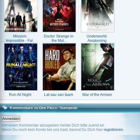
Mission:
Doctor Strange in
Underworld:
Impossible - Fal..
the Mul..
Awakening
Run All Night
Lat sau san taam
War of the Arrows
Kommentare zu One Piece: Stampede
Um einen Kommentar abzugeben melde Dich bitte zuerst an.
Wenn Du noch kein Konto bei uns hast, kannst Du Dich hier
registrieren
.