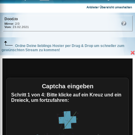
Dood.to
Anbieter Übersicht umschalten
Dood.to
Mirror
: 2/3
Vom
: 23.02.2021
Ordne Deine lieblings Hoster per Drag & Drop um schneller zum
gewünschten Stream zu kommen!