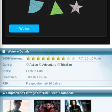
Weitere Details
IMDb Wertung:
7.7 / 10 :: 0 Votes
Genre:
Action
Adventure
Trickfilm
Story:
Eiichiro Oda
Drehbuch:
Takashi Otsuka
FSK:
Freigegeben ab 16 Jahren
Empfohlene Einträge für "One Piece: Stampede"