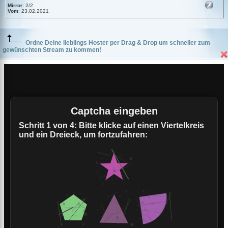
Mirror
: 2/2
Vom
: 23.02.2021
Ordne Deine lieblings Hoster per Drag & Drop um schneller zum
gewünschten Stream zu kommen!