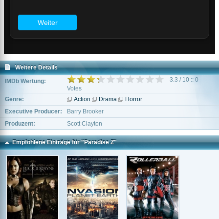
Weitere Details
3.3 / 10 :: 0
IMDb Wertung:
Votes
Genre:
Action
Drama
Horror
Executive Producer:
Barry Brooker
Produzent:
Scott Clayton
Empfohlene Einträge für "Paradise Z"