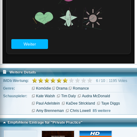
Weitere Details
IMDb Wertung:
6 / 10 :: 1195 Votes
Genre:
Komödie
Drama
Romance
Schauspieler:
Kate Walsh
Tim Daly
Audra McDonald
Paul Adelstein
KaDee Strickland
Taye Diggs
Amy Brenneman
Chris Lowell
85 weitere
Empfohlene Einträge für "Private Practice"