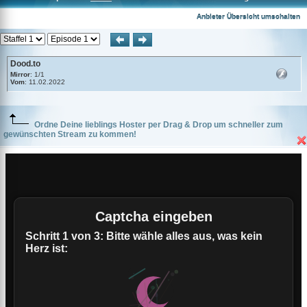
Dood.to
Anbieter Übersicht umschalten
Dood.to
Mirror
: 1/1
Vom
: 11.02.2022
Ordne Deine lieblings Hoster per Drag & Drop um schneller zum
gewünschten Stream zu kommen!