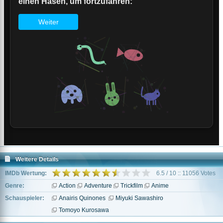
Weitere Details
IMDb Wertung:
6.5 / 10 :: 11056 Votes
Genre:
Action
Adventure
Trickfilm
Anime
Schauspieler:
Anairis Quinones
Miyuki Sawashiro
Tomoyo Kurosawa