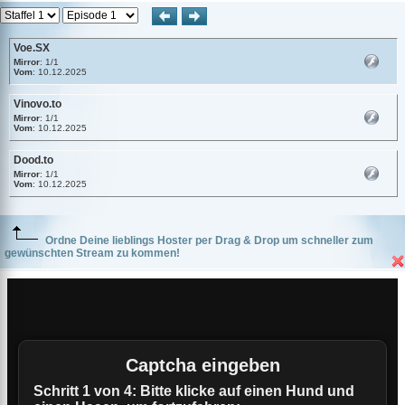
Voe.SX
Mirror
: 1/1
Vom
: 10.12.2025
Vinovo.to
Mirror
: 1/1
Vom
: 10.12.2025
Dood.to
Mirror
: 1/1
Vom
: 10.12.2025
Ordne Deine lieblings Hoster per Drag & Drop um schneller zum
gewünschten Stream zu kommen!