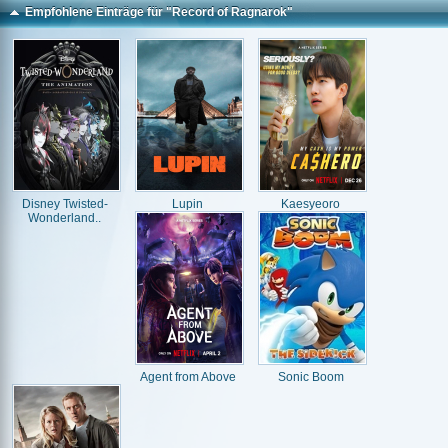
Empfohlene Einträge für "Record of Ragnarok"
Disney Twisted-
Lupin
Kaesyeoro
Wonderland..
Agent from Above
Sonic Boom