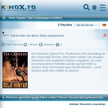
Home
Menu
Relic Hunter - Die Schatzjägerin
(2002)
0 Playlists
Klicke hier um diese Seite anzupassen
Paolo Barzman
~ 60 min.
Adventure
0
Die hübsche Sydney Fox, Professorin mit Lehrauftrag an
der Universität Toronto, wird immer wieder von privaten
Sammlern und staatlichen Stellen engagiert, um nach
verschwundenen Relikten auf der ganzen Welt zu
suchen. Eine nicht immer ganz leichte Mission – doch
Sydney weiß sich notfalls zu wehren …
Kinox.to speichert
keine
Filme selber! Dieser Stream wird gehostet bei:
Dood.to
Anbieter Übersicht umschalten