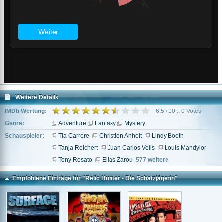
Weitere Details
IMDb Wertung:
6.5 / 10 :: 0 Votes
Genre:
Adventure
Fantasy
Mystery
Schauspieler:
Tia Carrere
Christien Anholt
Lindy Booth
Tanja Reichert
Juan Carlos Velis
Louis Mandylor
Tony Rosato
Elias Zarou
577 weitere
Empfohlene Einträge für "Relic Hunter - Die Schatzjägerin"