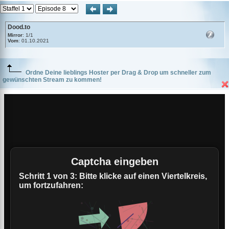
Dood.to
Mirror
: 1/1
Vom
: 01.10.2021
Ordne Deine lieblings Hoster per Drag & Drop um schneller zum
gewünschten Stream zu kommen!