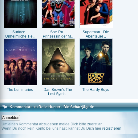
Surface -
She-Ra -
Superman - Die
Unheimliche Tie..
Prinzessin der M..
Abenteuer ..
The Luminaries
Dan Brown's The
The Hardy Boys
Lost Symb..
Kommentare zu Relic Hunter - Die Schatzjägerin
Um einen Kommentar abzugeben melde Dich bitte zuerst an.
Wenn Du noch kein Konto bei uns hast, kannst Du Dich hier
registrieren
.