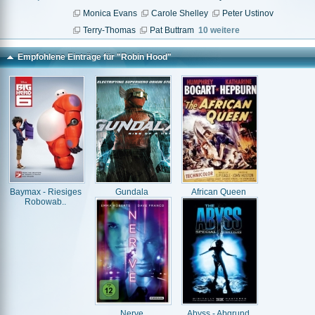
Monica Evans
Carole Shelley
Peter Ustinov
Terry-Thomas
Pat Buttram
10 weitere
Empfohlene Einträge für "Robin Hood"
Baymax - Riesiges
Gundala
African Queen
Robowab..
Nerve
Abyss - Abgrund