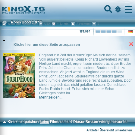
Home
Menu
Robin Hood
(1973)
Wolfgang Reitherman
USA
~ 83 min.
Adventure
0
Trailer
Klicke hier um diese Seite anzupassen
England zur Zeit der Kreuzzüge: Als sich der bei seinem
Volk äußerst beliebte König Richard Löwenherz auf ins
Heilige Land macht, ergreift sein niederträchtiger Bruder
Prinz John die Chance, um seinen Bruder endlich zu
entmachten. Ab jetzt weht in England ein rauer Wind.
Prinz John jagt seine Steuereintreiber durchs ganze
Land, um die Bevölkerung regelrecht auszubeuten. Doch
einer mag sich das nicht gefallen lassen: Der schlaue
Fuchs Robin Hood. Er hat sich mit einer Schar
Gleichgesinnter im...
Mehr zeigen...
Kinox.to speichert
keine
Filme selber! Dieser Stream wird gehostet bei:
Voe.SX
Anbieter Übersicht umschalten