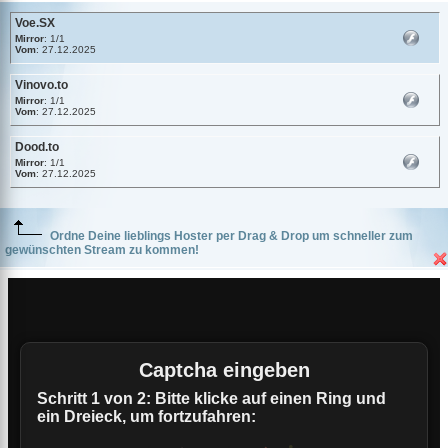
Voe.SX
Mirror
: 1/1
Vom
: 27.12.2025
Vinovo.to
Mirror
: 1/1
Vom
: 27.12.2025
Dood.to
Mirror
: 1/1
Vom
: 27.12.2025
Ordne Deine lieblings Hoster per Drag & Drop um schneller zum
gewünschten Stream zu kommen!