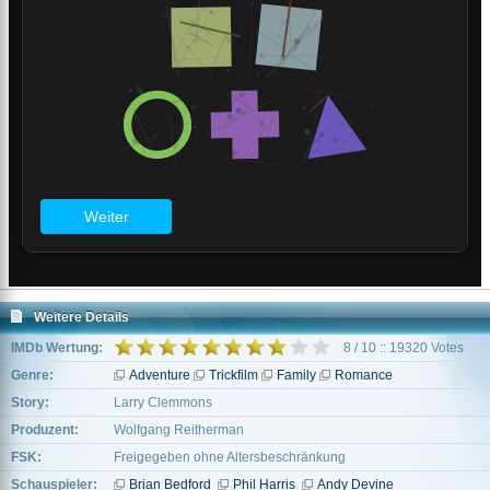
Weitere Details
IMDb Wertung:
8 / 10 :: 19320 Votes
Genre:
Adventure
Trickfilm
Family
Romance
Story:
Larry Clemmons
Produzent:
Wolfgang Reitherman
FSK:
Freigegeben ohne Altersbeschränkung
Schauspieler:
Brian Bedford
Phil Harris
Andy Devine