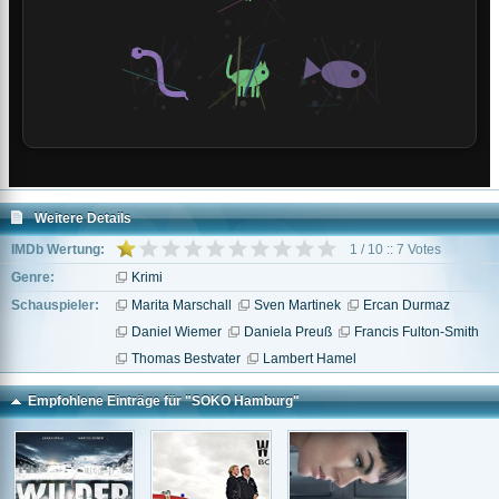
Weitere Details
IMDb Wertung:
1 / 10 :: 7 Votes
Genre:
Krimi
Schauspieler:
Marita Marschall
Sven Martinek
Ercan Durmaz
Daniel Wiemer
Daniela Preuß
Francis Fulton-Smith
Thomas Bestvater
Lambert Hamel
Empfohlene Einträge für "SOKO Hamburg"