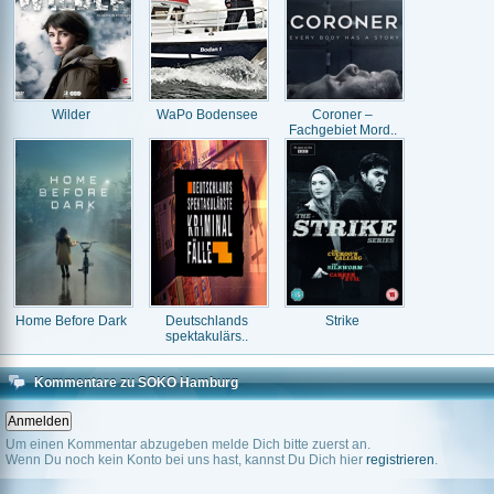
Wilder
WaPo Bodensee
Coroner –
Fachgebiet Mord..
Home Before Dark
Deutschlands
Strike
spektakulärs..
Kommentare zu SOKO Hamburg
Um einen Kommentar abzugeben melde Dich bitte zuerst an.
Wenn Du noch kein Konto bei uns hast, kannst Du Dich hier
registrieren
.