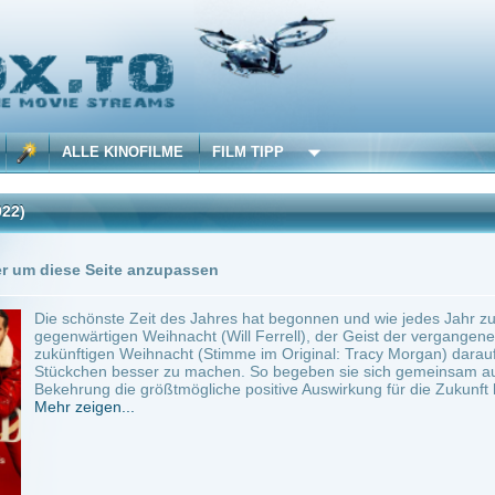
 KINOFILME
FILM TIPP
Trailer
Seite anzupassen
nste Zeit des Jahres hat begonnen und wie jedes Jahr zu Weihnachten bereiten sich 
igen Weihnacht (Will Ferrell), der Geist der vergangenen Weihnacht (Sunita Mani) s
gen Weihnacht (Stimme im Original: Tracy Morgan) darauf vor die Welt und vor allem
n besser zu machen. So begeben sie sich gemeinsam auf die Suche nach der einen P
 die größtmögliche positive Auswirkung für die Zukunft hätte....
en...
ited
Anbie