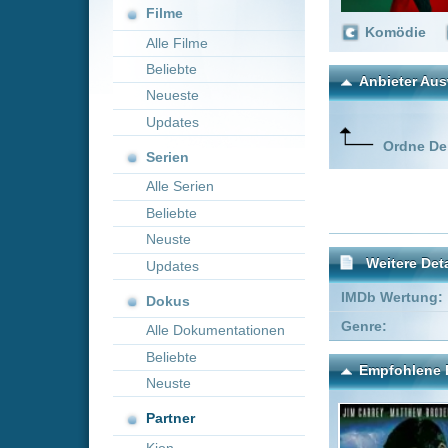
Neueste
Updates
Ordne Deine lieblings
Serien
Alle Serien
Beliebte
Neuste
Weitere Details
Updates
IMDb Wertung:
Dokus
Genre:
Komödie
Alle Dokumentationen
Beliebte
Empfohlene Einträge für "
Neuste
Partner
Kion
Cable Guy - Die
A Ro
Nervensäg..
Chri