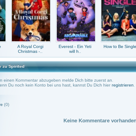
tar abzugeben melde Dich bitte zuerst an.
in Konto bei uns hast, kannst Du Dich hier
registrieren
.
Keine Kommentare vorhanden.