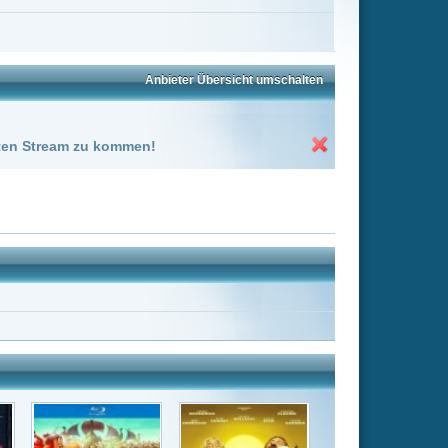
Asterix & Obelix:
Mission..