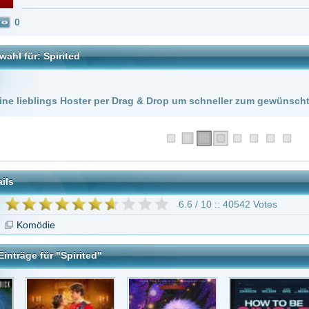
 Hoster per Drag & Drop um schneller zum gewünschten Stream zu kommen!
6.6 / 10 :: 40542 Votes
Spirited"
yal Corgi
Everest - Ein Yeti
How to Be Single
Asterix und die
stmas -..
will h..
Wikinger