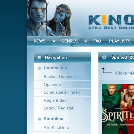
NEWS
GENRES
FAQ
PLAYLISTS
ALLE
Navigation
Spirited
(2022)
Unterseiten
Klicke hier um diese 
Backup Domains
Optionen
Die schö
gegenwärt
Schauspieler Index
zukünfti
Regie Index
Stückche
Bekehrung
Login / Register
Mehr zeig
Kinofilme
Alle Kinofilme
Filme
Komödie
0
Alle Filme
Beliebte
Anbieter Auswahl für: Spir