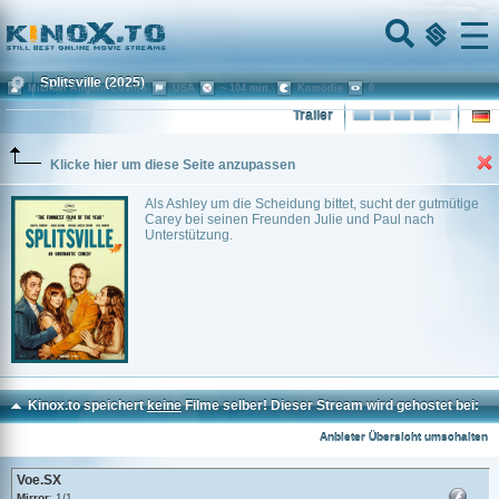
Home
Menu
Splitsville
(2025)
Michael Angelo Covino
USA
~ 104 min.
Komödie
0
Trailer
Klicke hier um diese Seite anzupassen
Als Ashley um die Scheidung bittet, sucht der gutmütige
Carey bei seinen Freunden Julie und Paul nach
Unterstützung.
Kinox.to speichert
keine
Filme selber! Dieser Stream wird gehostet bei:
Voe.SX
Anbieter Übersicht umschalten
Voe.SX
Mirror
: 1/1