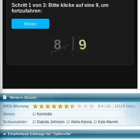
Weitere Details
IMDb Wertung:
6.4 / 10 :: 14119 Votes
Genre:
Komödie
Schauspieler:
Dakota Johnson
Adria Arjona
Kyle Marvin
Empfohlene Einträge für "Splitsville"