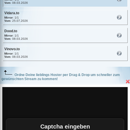
Vom
: 08.03.2026
Vidara.to
Mirror
: 1/1
Vom
: 25.07.2026
Dood.to
Mirror
: 1/1
Vom
: 08.03.2026
Vinovo.to
Mirror
: 1/1
Vom
: 08.03.2026
Ordne Deine lieblings Hoster per Drag & Drop um schneller zum
gewünschten Stream zu kommen!