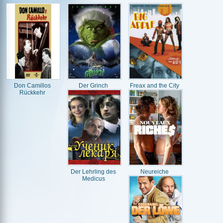
Don Camillos
Der Grinch
Freax and the City
Rückkehr
Der Lehrling des
Neureiche
Medicus