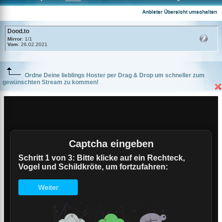
Dood.to
Anbieter Übersicht umschalten
Dood.to
Mirror
: 1/1
Vom
: 26.02.2021
Ordne Deine lieblings Hoster per Drag & Drop um schneller zum
gewünschten Stream zu kommen!