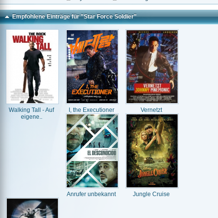
Empfohlene Einträge für "Star Force Soldier"
Walking Tall - Auf
I, the Executioner
Vernetzt
eigene..
Anrufer unbekannt
Jungle Cruise