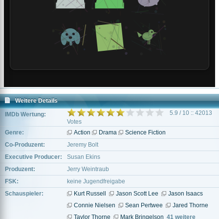
Weitere Details
5.9 / 10 :: 42013
IMDb Wertung:
Votes
Genre:
Action
Drama
Science Fiction
Co-Produzent:
Jeremy Bolt
Executive Producer:
Susan Ekins
Produzent:
Jerry Weintraub
FSK:
keine Jugendfreigabe
Schauspieler:
Kurt Russell
Jason Scott Lee
Jason Isaacs
Connie Nielsen
Sean Pertwee
Jared Thorne
Taylor Thorne
Mark Bringelson
41 weitere