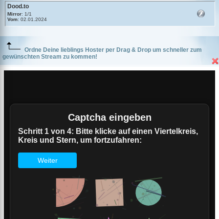
Dood.to
Mirror
: 1/1
Vom
: 02.01.2024
Ordne Deine lieblings Hoster per Drag & Drop um schneller zum
gewünschten Stream zu kommen!