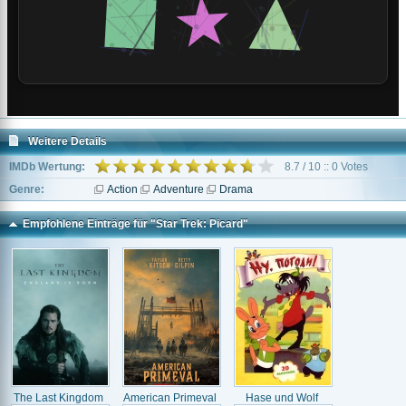
Weitere Details
IMDb Wertung:
8.7 / 10 :: 0 Votes
Genre:
Action
Adventure
Drama
Empfohlene Einträge für "Star Trek: Picard"
The Last Kingdom
American Primeval
Hase und Wolf