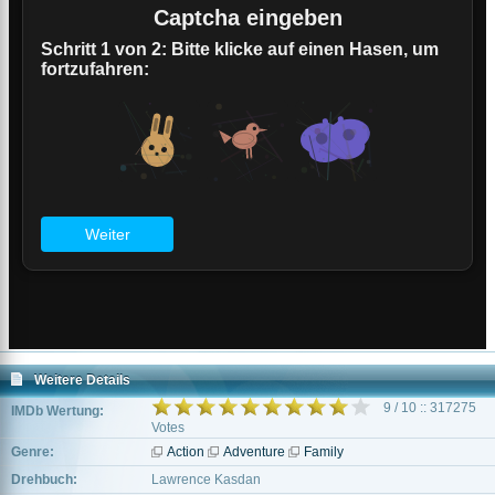
Weitere Details
9 / 10 :: 317275
IMDb Wertung:
Votes
Genre:
Action
Adventure
Family
Drehbuch:
Lawrence Kasdan