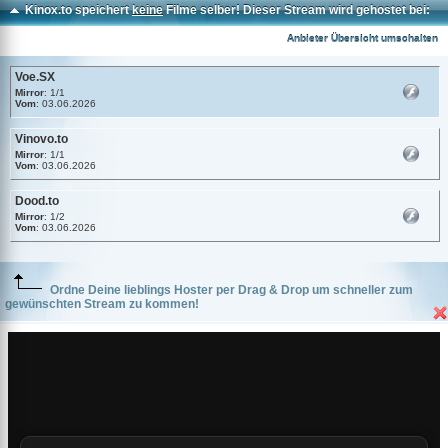
Kinox.to speichert
keine
Filme selber! Dieser Stream wird gehostet bei:
Voe.SX
Anbieter Übersicht umschalten
Voe.SX
Mirror
: 1/1
Vom
: 03.06.2026
Vinovo.to
Mirror
: 1/1
Vom
: 03.06.2026
Dood.to
Mirror
: 1/2
Vom
: 03.06.2026
Ordne Deine lieblings Hoster per Drag & Drop um schneller zum
gewünschten Stream zu kommen!