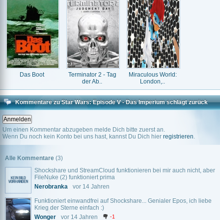
Das Boot
Terminator 2 - Tag
Miraculous World:
der Ab..
London,..
Kommentare zu Star Wars: Episode V - Das Imperium schlägt zurück
Um einen Kommentar abzugeben melde Dich bitte zuerst an.
Wenn Du noch kein Konto bei uns hast, kannst Du Dich hier
registrieren
.
Alle Kommentare
(3)
Shockshare und StreamCloud funktionieren bei mir auch nicht, aber
FileNuke (2) funktioniert prima
Nerobranka
vor 14 Jahren
Funktioniert einwandfrei auf Shockshare... Genialer Epos, ich liebe
Krieg der Sterne einfach :)
Wonger
vor 14 Jahren
-1