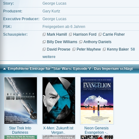
Story:
George Lucas
Produzent:
Gary Kurtz
Executive Producer:
George Lucas
FSK:
Freigegeben ab 6 Jahren
Schauspieler:
Mark Hamill
Harrison Ford
Carrie Fisher
Billy Dee Williams
Anthony Daniels
David Prowse
Peter Mayhew
Kenny Baker
58
weitere
Empfohlene Einträge für "Star Wars: Episode V - Das Imperium schlägt
zurück"
Star Trek Into
X-Men: Zukunft ist
Neon Genesis
Darkness
Vergan..
Evangelion -..