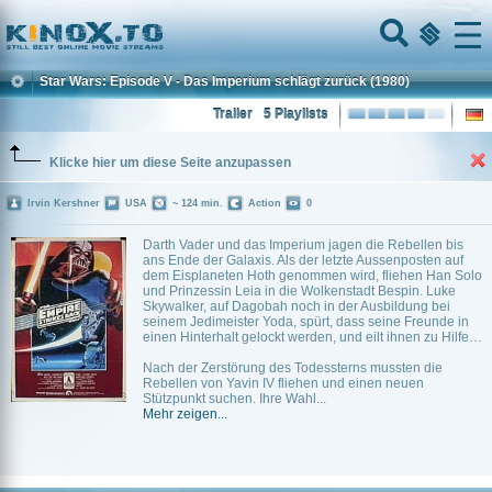
Home
Menu
Star Wars: Episode V - Das Imperium schlägt zurück
(1980)
Trailer
5 Playlists
Klicke hier um diese Seite anzupassen
Irvin Kershner
USA
~ 124 min.
Action
0
Darth Vader und das Imperium jagen die Rebellen bis
ans Ende der Galaxis. Als der letzte Aussenposten auf
dem Eisplaneten Hoth genommen wird, fliehen Han Solo
und Prinzessin Leia in die Wolkenstadt Bespin. Luke
Skywalker, auf Dagobah noch in der Ausbildung bei
seinem Jedimeister Yoda, spürt, dass seine Freunde in
einen Hinterhalt gelockt werden, und eilt ihnen zu Hilfe…
Nach der Zerstörung des Todessterns mussten die
Rebellen von Yavin IV fliehen und einen neuen
Stützpunkt suchen. Ihre Wahl...
Mehr zeigen...