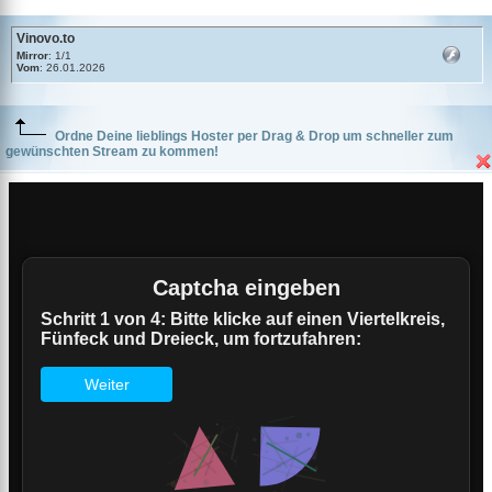
Vinovo.to
Mirror
: 1/1
Vom
: 26.01.2026
Ordne Deine lieblings Hoster per Drag & Drop um schneller zum
gewünschten Stream zu kommen!