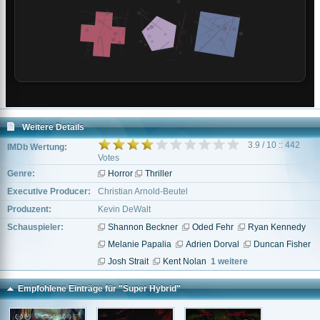
Weitere Details
3.9 / 10 :: 442
IMDb Wertung:
Votes
Genre:
Horror
Thriller
Executive Producer:
Christian Arnold-Beutel
Produzent:
Kevin DeWalt
Schauspieler:
Shannon Beckner
Oded Fehr
Ryan Kennedy
Melanie Papalia
Adrien Dorval
Duncan Fisher
Josh Strait
Kent Nolan
1 weitere
Empfohlene Einträge für "Super Hybrid"