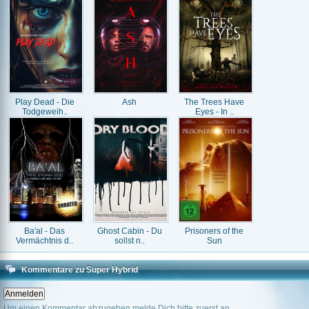
Play Dead - Die
Ash
The Trees Have
Todgeweih..
Eyes - In ..
Ba'al - Das
Ghost Cabin - Du
Prisoners of the
Vermächtnis d..
sollst n..
Sun
Kommentare zu Super Hybrid
Um einen Kommentar abzugeben melde Dich bitte zuerst an.