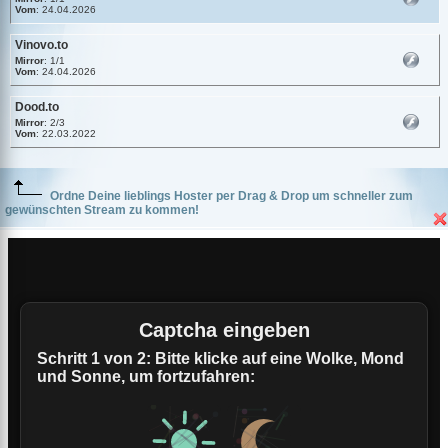
Vom
: 24.04.2026
Vinovo.to
Mirror
: 1/1
Vom
: 24.04.2026
Dood.to
Mirror
: 2/3
Vom
: 22.03.2022
Ordne Deine lieblings Hoster per Drag & Drop um schneller zum
gewünschten Stream zu kommen!