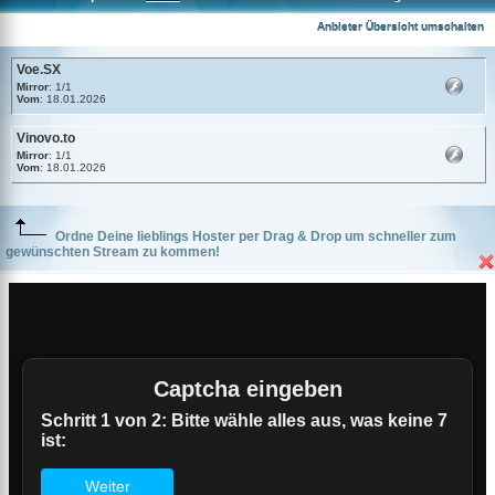
Voe.SX
Anbieter Übersicht umschalten
Voe.SX
Mirror
: 1/1
Vom
: 18.01.2026
Vinovo.to
Mirror
: 1/1
Vom
: 18.01.2026
Ordne Deine lieblings Hoster per Drag & Drop um schneller zum
gewünschten Stream zu kommen!