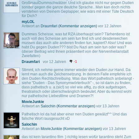
GroßmaulDummschwätzer. Und ich glaube nicht nur gegen Duden
sonder gegen die ganze deutche Sprache.. Man kan doch nichts
verstehen von Deinem Geplapper, wie wärs mit einer Tüte Deutsch
für Dich?
myLOL
Antwort an
Draumfari
(Kommentar anzeigen)
vor 12 Jahren
Dummes Scheisse, was tut RZA überhaupt sein? Tärhentieno ist
auch voll des Scheisse am sein tun find ich und desderwechen
mussen das auch alle anderen finden tun, kapiert? Also! Und was
habt Du gegen Duden??? bist Du Nazi am sein tun oder was?
(dieser Beitrag wird Ihnen präsentiert von der Nervenheilanstalt
Zwiefalten)
Draumfari
vor 12 Jahren
-1
Stimmt, ich nehme gerne immer wieder den Duden zur Hand. Da
lernt man auch die Zeichensetzung. In deinem Falle empfehle ich
den Duden Rechtschreibung. Was das Wort pathetisch anbelangt -
siehe "Duden - Das Synonymwörterbuch" -, so ist darin zu finden,
dass pathetisch u. a.(sic!) so viel wie affig, zu dick aufgetragen,
theatralisch oder überschwänglich bedeutet. Aber du kennst wohl
nur pathetische Liebesfilme und Dramen?!
MovieJunkie
Antwort an
Salochin
(Kommentar anzeigen)
vor 13 Jahren
Pathetisch lol da hat aber einer nen Duden gewälzt^^ Und das
falsche Wort rausgesucht xD
Salochin
Antwort an
MovieJunkie
(Kommentar anzeigen)
vor 13 Jahren
das ist kein tarantino film :) richtig lesen wofür tarantino steht Zum