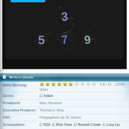
Weitere Details
5.8 / 10 :: 12595
IMDb Wertung:
Votes
Genre:
Action
Produzent:
Marc Abraham
Executive Producer:
Thomas A. Bliss
FSK:
Freigegeben ab 16 Jahren
Schauspieler:
RZA
Rick Yune
Russell Crowe
Lucy Liu