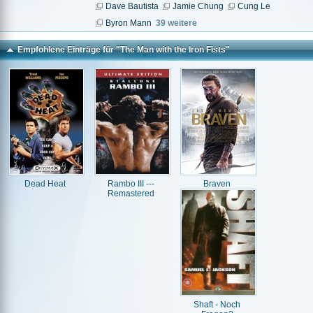
Dave Bautista
Jamie Chung
Cung Le
Byron Mann
39 weitere
Empfohlene Einträge für "The Man with the Iron Fists"
Dead Heat
Rambo III ---
Braven
Remastered
Shaft - Noch