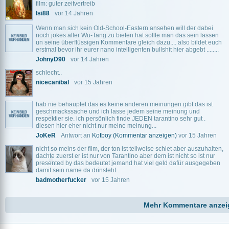
film: guter zeitvertreib
Isi88
vor 14 Jahren
Wenn man sich kein Old-School-Eastern ansehen will der dabei
noch jokes aller Wu-Tang zu bieten hat sollte man das sein lassen
un seine überflüssigen Kommentare gleich dazu.... also bildet euch
erstmal bevor ihr eurer nano intelligenten bullshit hier abgebt ........
JohnyD90
vor 14 Jahren
schlecht..
nicecanibal
vor 15 Jahren
hab nie behauptet das es keine anderen meinungen gibt das ist
geschmackssache und ich lasse jedem seine meinung und
respektier sie. ich persönlich finde JEDEN tarantino sehr gut .
diesen hier eher nicht nur meine meinung...
JoKeR
Antwort an
Kotboy
(Kommentar anzeigen)
vor 15 Jahren
nicht so meins der film, der ton ist teilweise schlet aber auszuhalten,
dachte zuerst er ist nur von Tarantino aber dem ist nicht so ist nur
presented by das bedeutet jemand hat viel geld dafür ausgegeben
damit sein name da drinsteht...
badmotherfucker
vor 15 Jahren
Mehr Kommentare anzei