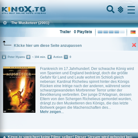
Home
Menu
The Musketeer
(2001)
Trailer
0 Playlists
Klicke hier um diese Seite anzupassen
Peter Hyams
~ 104 min.
Action
0
Frankreich im 17.Jahrhundert. Der schwache König wird
von Spanien und England bedrängt, doch die größte
Gefahr für Land und Leute wohnt im Schloß gleich
nebenan: Kardinal Richelieu spinnt hinter des Königs
Rücken eine Intrige nach der anderen, während seine
schwarzgewandeten Morbrenner Terror unter der
Bevölkerung verbreiten. Der junge D'Artagnan, dessen
Eltern von den Schergen Richelieus gemordet wurden,
drängt zu den Musketieren des Königs, die das letzte
Bollwerk gegen die Machenschaften des...
Mehr zeigen...
Kinox.to speichert
keine
Filme selber! Dieser Stream wird gehostet bei: