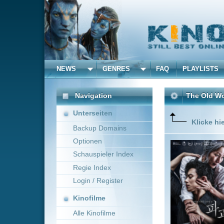
NEWS
GENRES
FAQ
PLAYLISTS
ALLE
Navigation
The Old Woman with the
Unterseiten
Klicke hier um diese 
Backup Domains
Optionen
Eine erf
unerwart
Schauspieler Index
Regie Index
Login / Register
Kinofilme
Alle Kinofilme
Filme
Kyu-Dong Min
Sout
Alle Filme
Beliebte
Kinox.to speichert
keine
F