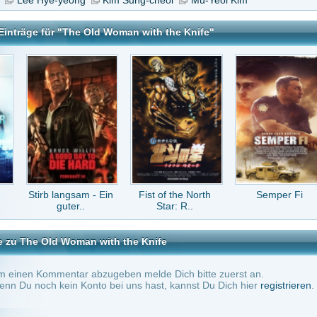
angsam - Ein
Fist of the North
Semper Fi
Kapitän Dotterbart
uter..
Star: R..
Woman with the Knife
tar abzugeben melde Dich bitte zuerst an.
in Konto bei uns hast, kannst Du Dich hier
registrieren
.
Keine Kommentare vorhanden.