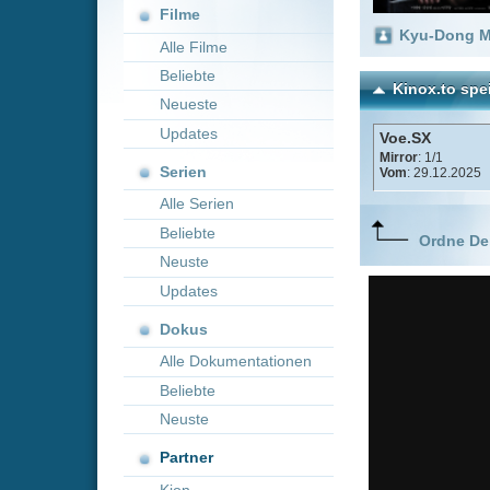
Neueste
Updates
Voe.SX
Mirror
: 1/1
Serien
Vom
: 29.12.2025
Alle Serien
Beliebte
Ordne Deine lieblings
Neuste
Updates
Dokus
Alle Dokumentationen
Beliebte
Neuste
Partner
Kion