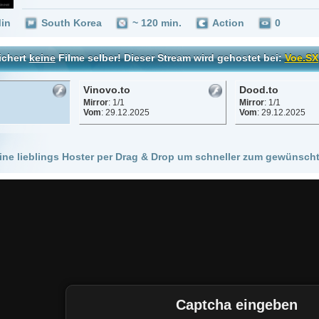
Vinovo.to
Dood.to
Mirror
: 1/1
Mirror
: 1/1
Vom
: 29.12.2025
Vom
: 29.12.2025
 Hoster per Drag & Drop um schneller zum gewünschten Stream zu kommen!