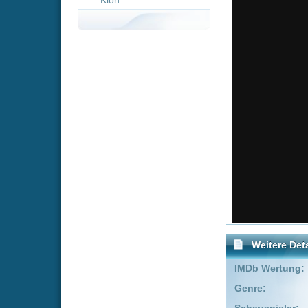
Weitere Details
IMDb Wertung:
Genre:
Action
Schauspieler:
Lee Hye-
Empfohlene Einträge für 