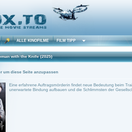
 KINOFILME
FILM TIPP
 Knife
(2025)
Trailer
Seite anzupassen
ahrene Auftragsmörderin findet neue Bedeutung beim Training einer jungen Schülerin,
ete Bindung aufbauen und die Schlimmsten der Gesellschaft eliminieren.
h Korea
~ 120 min.
Action
0
ilme selber! Dieser Stream wird gehostet bei:
Voe.SX
Anbie