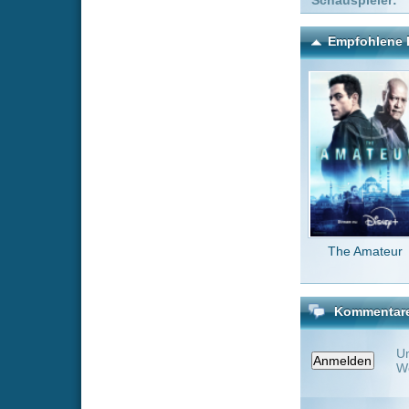
The Amateur
Stirb l
g
Kommentare zu The Old 
Um einen Kommen
Wenn Du noch ke
Alle Kommentare
(0)