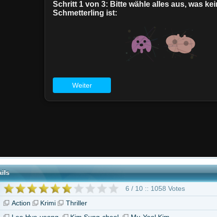
6 / 10 :: 1058 Votes
Krimi
Thriller
yeong
Kim Sung-cheol
Mu-Yeol Kim
"The Old Woman with the Knife"