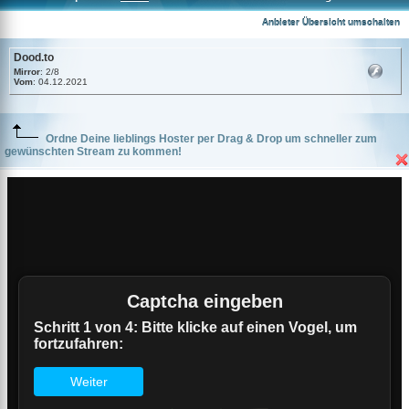
Dood.to
Anbieter Übersicht umschalten
Dood.to
Mirror
: 2/8
Vom
: 04.12.2021
Ordne Deine lieblings Hoster per Drag & Drop um schneller zum
gewünschten Stream zu kommen!