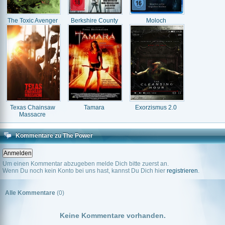
The Toxic Avenger
Berkshire County
Moloch
Texas Chainsaw
Tamara
Exorzismus 2.0
Massacre
Kommentare zu The Power
Um einen Kommentar abzugeben melde Dich bitte zuerst an.
Wenn Du noch kein Konto bei uns hast, kannst Du Dich hier
registrieren
.
Alle Kommentare
(0)
Keine Kommentare vorhanden.