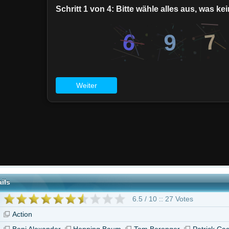
6.5 / 10 :: 27 Votes
ander
Henning Baum
Tom Berenger
Patrick Cage II
The Sheriff"