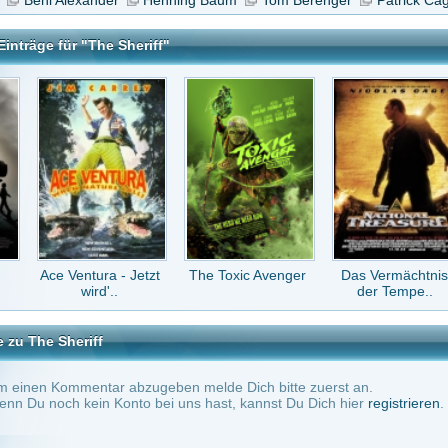
tura - Jetzt
The Toxic Avenger
Das Vermächtnis
The Roundup: No
ird'..
der Tempe..
Way Out
ff
tar abzugeben melde Dich bitte zuerst an.
in Konto bei uns hast, kannst Du Dich hier
registrieren
.
Keine Kommentare vorhanden.