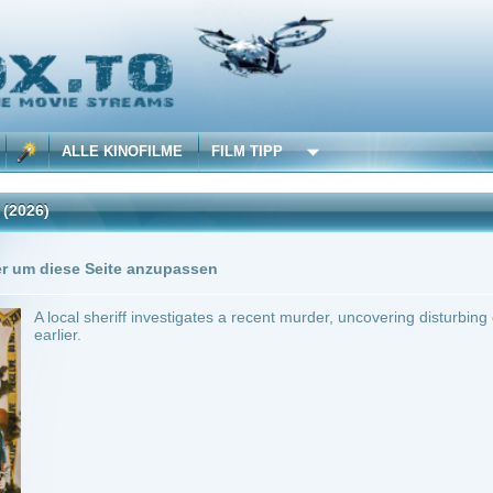
 KINOFILME
FILM TIPP
Trailer
0 Playlists
Seite anzupassen
heriff investigates a recent murder, uncovering disturbing connections to his son's uns
~ 107 min.
Action
0
ilme selber! Dieser Stream wird gehostet bei:
Voe.SX
Anbie