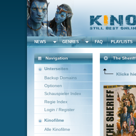
NEWS
GENRES
FAQ
PLAYLISTS
ALLE
Navigation
The Sheriff
(2026)
Unterseiten
Klicke hier um diese 
Backup Domains
Optionen
A local s
earlier.
Schauspieler Index
Regie Index
Login / Register
Kinofilme
Alle Kinofilme
Filme
Josh Tessier
USA
Alle Filme
Beliebte
Kinox.to speichert
keine
F