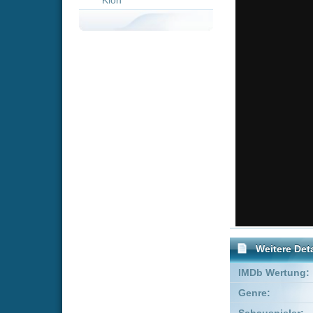
Weitere Details
IMDb Wertung:
Genre:
Action
Schauspieler:
Beni Alex
Empfohlene Einträge für "