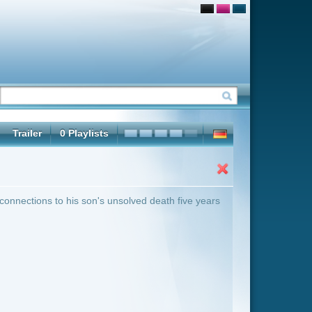
olved death five years
ter Übersicht umschalten