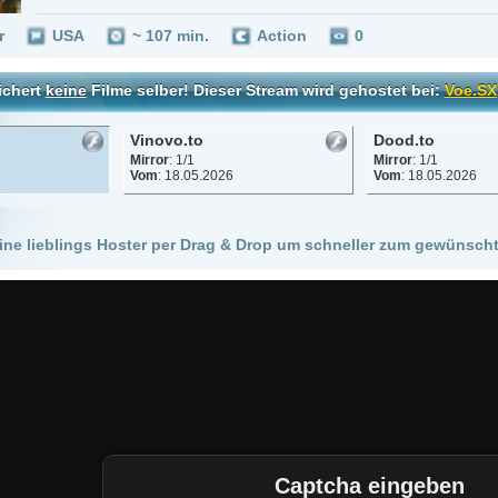
Vinovo.to
Dood.to
Mirror
: 1/1
Mirror
: 1/1
Vom
: 18.05.2026
Vom
: 18.05.2026
 Hoster per Drag & Drop um schneller zum gewünschten Stream zu kommen!