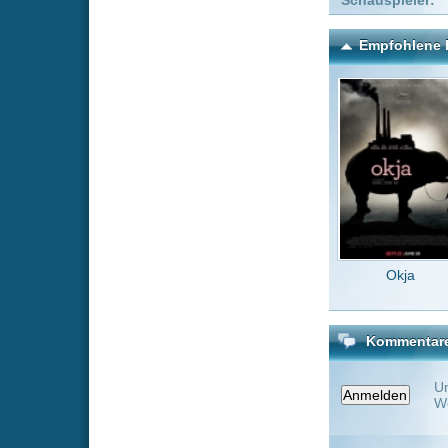
Okja
Ace Ven
w
Kommentare zu The Sheri
Um einen Kommen
Wenn Du noch ke
Alle Kommentare
(0)