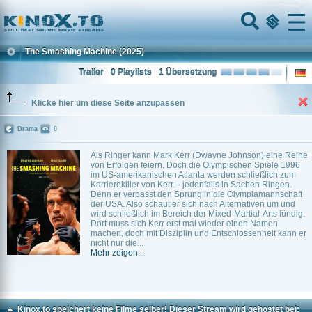
Home
Menu
The Smashing Machine
(2025)
Trailer
0 Playlists
1 Übersetzung
Klicke hier um diese Seite anzupassen
Drama
0
Als Ringer kann Mark Kerr (Dwayne Johnson) eine Reihe
von Erfolgen feiern. Doch die Olympischen Spiele 1996
im US-amerikanischen Atlanta werden schließlich zum
Karrierekiller von Kerr – jedenfalls in Sachen Ringen.
Denn er verpasst den Sprung in die Olympiamannschaft
der USA. Also schaut er sich nach Alternativen um und
wird schließlich im Bereich der Mixed-Martial-Arts fündig.
Dort muss sich Kerr erst mal wieder einen Namen
machen, doch mit Disziplin und Entschlossenheit kann er
nicht nur die...
Mehr zeigen...
Kinox.to speichert
keine
Filme selber! Dieser Stream wird gehostet bei: