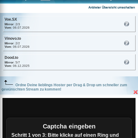
Voe.SX
Anbieter Übersicht umschalten
Voe.SX
Mirror
: 2/3
Vom
: 06.07.2026
Vinovo.to
Mirror
: 2/2
Vom
: 06.07.2026
Dood.to
Mirror
: 5/7
Vom
: 06.12.2025
Ordne Deine lieblings Hoster per Drag & Drop um schneller zum
gewünschten Stream zu kommen!