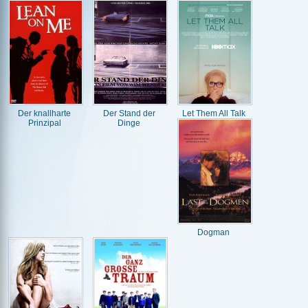
Der knallharte
Der Stand der
Let Them All Talk
Prinzipal
Dinge
Dogman