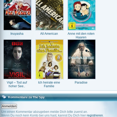
Inuyasha
All American
Anne mit den roten
Haaren
Vigil – Tod auf
Ich heirate eine
Paradise
hoher See..
Familie
Kommentare zu The Spy
Um einen Kommentar abzugeben melde Dich bitte zuerst an.
Wenn Du noch kein Konto bei uns hast, kannst Du Dich hier
registrieren
.