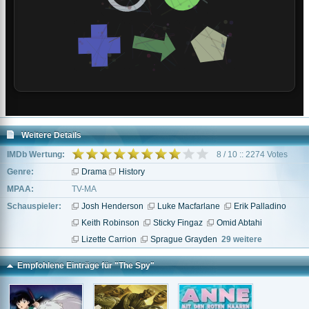
Weitere Details
IMDb Wertung:
8 / 10 :: 2274 Votes
Genre:
Drama
History
MPAA:
TV-MA
Schauspieler:
Josh Henderson
Luke Macfarlane
Erik Palladino
Keith Robinson
Sticky Fingaz
Omid Abtahi
Lizette Carrion
Sprague Grayden
29 weitere
Empfohlene Einträge für "The Spy"