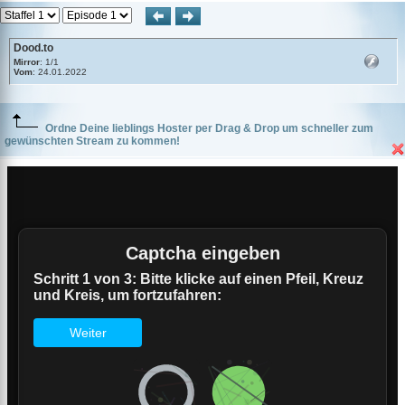
Dood.to
Mirror
: 1/1
Vom
: 24.01.2022
Ordne Deine lieblings Hoster per Drag & Drop um schneller zum
gewünschten Stream zu kommen!