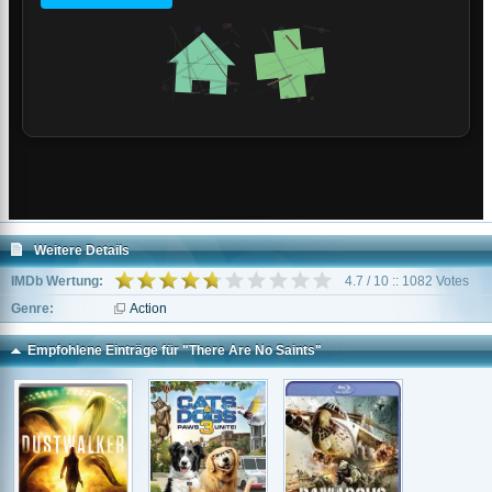
Weitere Details
IMDb Wertung:
4.7 / 10 :: 1082 Votes
Genre:
Action
Empfohlene Einträge für "There Are No Saints"