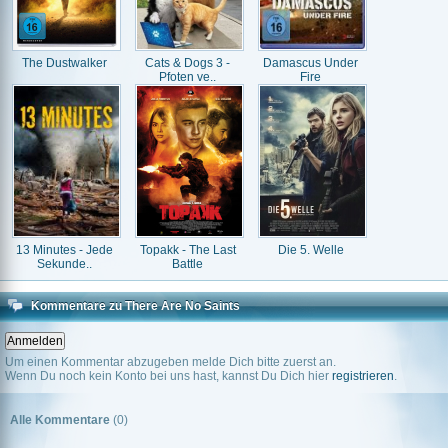
The Dustwalker
Cats & Dogs 3 -
Damascus Under
Pfoten ve..
Fire
13 Minutes - Jede
Topakk - The Last
Die 5. Welle
Sekunde..
Battle
Kommentare zu There Are No Saints
Um einen Kommentar abzugeben melde Dich bitte zuerst an.
Wenn Du noch kein Konto bei uns hast, kannst Du Dich hier
registrieren
.
Alle Kommentare
(0)