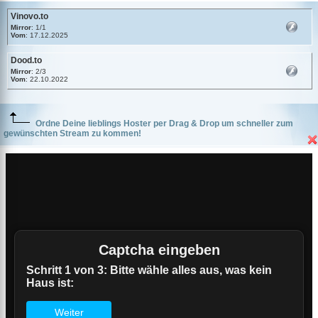
Vinovo.to
Mirror
: 1/1
Vom
: 17.12.2025
Dood.to
Mirror
: 2/3
Vom
: 22.10.2022
Ordne Deine lieblings Hoster per Drag & Drop um schneller zum
gewünschten Stream zu kommen!