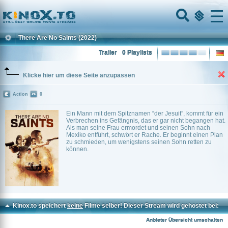
Home
Menu
There Are No Saints
(2022)
Trailer
0 Playlists
Klicke hier um diese Seite anzupassen
Action
0
Ein Mann mit dem Spitznamen “der Jesuit”, kommt für ein
Verbrechen ins Gefängnis, das er gar nicht begangen hat.
Als man seine Frau ermordet und seinen Sohn nach
Mexiko entführt, schwört er Rache. Er beginnt einen Plan
zu schmieden, um wenigstens seinen Sohn retten zu
können.
Kinox.to speichert
keine
Filme selber! Dieser Stream wird gehostet bei:
Vinovo.to
Anbieter Übersicht umschalten