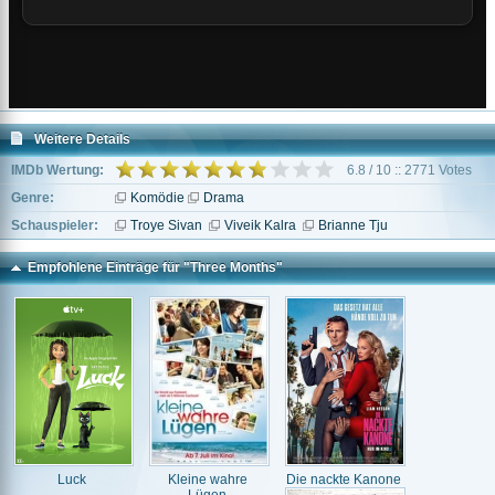
Weitere Details
IMDb Wertung:
6.8 / 10 :: 2771 Votes
Genre:
Komödie
Drama
Schauspieler:
Troye Sivan
Viveik Kalra
Brianne Tju
Empfohlene Einträge für "Three Months"
Luck
Kleine wahre
Die nackte Kanone