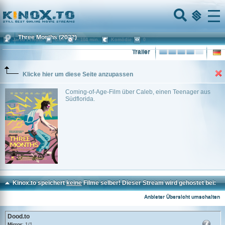
Home
Menu
Three Months
(2022)
Jared Frieder
USA
~ 104 min.
Komödie
0
Trailer
Klicke hier um diese Seite anzupassen
Coming-of-Age-Film über Caleb, einen Teenager aus
Südflorida.
Kinox.to speichert
keine
Filme selber! Dieser Stream wird gehostet bei:
Dood.to
Anbieter Übersicht umschalten
Dood.to
Mirror
: 1/1