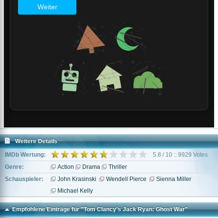
Weitere Details
IMDb Wertung:
5.8 / 10 :: 9929 Votes
Genre:
Action
Drama
Thriller
Schauspieler:
John Krasinski
Wendell Pierce
Sienna Miller
Michael Kelly
Empfohlene Einträge für "Tom Clancy's Jack Ryan: Ghost War"