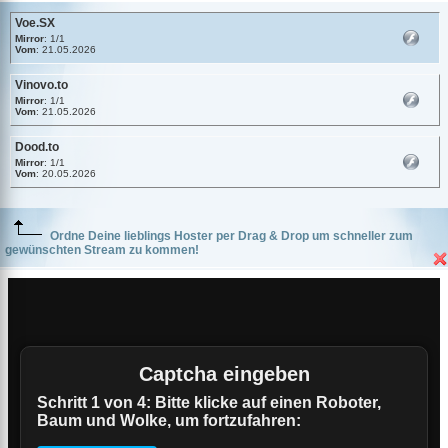
Voe.SX
Mirror
: 1/1
Vom
: 21.05.2026
Vinovo.to
Mirror
: 1/1
Vom
: 21.05.2026
Dood.to
Mirror
: 1/1
Vom
: 20.05.2026
Ordne Deine lieblings Hoster per Drag & Drop um schneller zum
gewünschten Stream zu kommen!