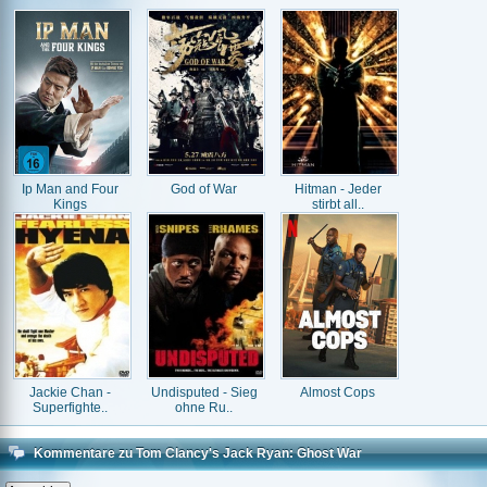
Ip Man and Four
God of War
Hitman - Jeder
Kings
stirbt all..
Jackie Chan -
Undisputed - Sieg
Almost Cops
Superfighte..
ohne Ru..
Kommentare zu Tom Clancy's Jack Ryan: Ghost War