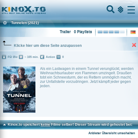
Home
Menu
Tunnelen
(2021)
Trailer
0 Playlists
Klicke hier um diese Seite anzupassen
Pål Øie
~ 105 min.
Action
0
Als ein Lastwagen in einem Tunnel verunglückt, werden
Weihnachtsurlauber von Flammen umzingelt. Draußen
tobt ein Schneesturm, der es Rettern unmöglich macht,
zur Unfallstelle vorzudringen. Jetzt kämpft jeder gegen
jeden.
Kinox.to speichert
keine
Filme selber! Dieser Stream wird gehostet bei:
Voe.SX
Anbieter Übersicht umschalten