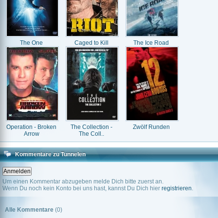
The One
Caged to Kill
The Ice Road
Operation - Broken
The Collection -
Zwölf Runden
Arrow
The Coll..
Kommentare zu Tunnelen
Um einen Kommentar abzugeben melde Dich bitte zuerst an.
Wenn Du noch kein Konto bei uns hast, kannst Du Dich hier
registrieren
.
Alle Kommentare
(0)