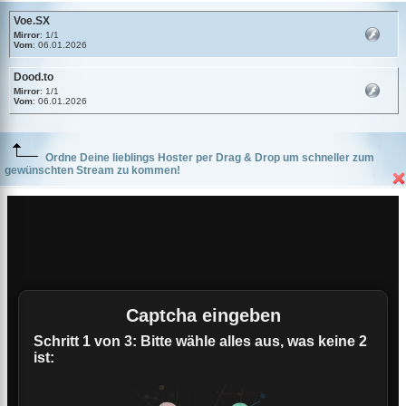
Voe.SX
Mirror
: 1/1
Vom
: 06.01.2026
Dood.to
Mirror
: 1/1
Vom
: 06.01.2026
Ordne Deine lieblings Hoster per Drag & Drop um schneller zum
gewünschten Stream zu kommen!