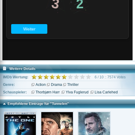
Weitere Details
IMDb Wertung:
6 / 10 :: 7574 Votes
Genre:
Action
Drama
Thriller
Schauspieler:
Thorbjørn Harr
Ylva Fuglerud
Lisa Carlehed
Empfohlene Einträge für "Tunnelen"