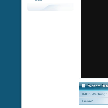
Weitere Details
IMDb Wertung:
Genre:
Adventure
Empfohlene Einträge für "
Wem die Stunde
König 
schlägt