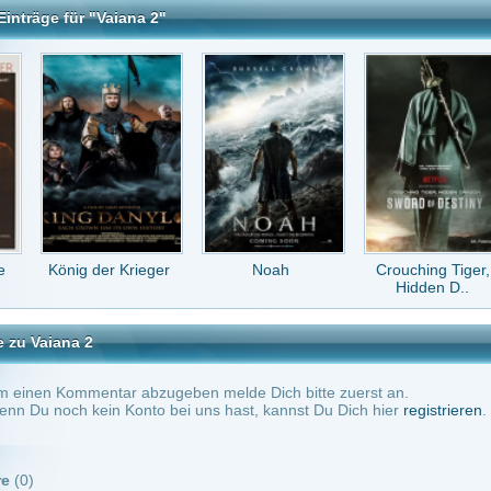
tar abzugeben melde Dich bitte zuerst an.
in Konto bei uns hast, kannst Du Dich hier
registrieren
.
Keine Kommentare vorhanden.