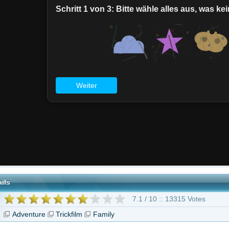
7.1 / 10 :: 13315 Votes
Trickfilm
Family
Vaiana 2"
der Krieger
Noah
Crouching Tiger,
Der mit dem Wolf
Hidden D..
tanzt