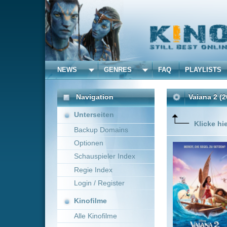
NEWS
GENRES
FAQ
PLAYLISTS
ALLE
Navigation
Vaiana 2
(2024)
Unterseiten
Klicke hier um diese 
Backup Domains
Optionen
Seit sie 
Stimme: L
Schauspieler Index
aufgegebe
Regie Index
kleinen 
vergessen
Login / Register
Mehr zeig
Kinofilme
Alle Kinofilme
Filme
Adventure
0
Alle Filme
Beliebte
Kinox.to speichert
keine
F