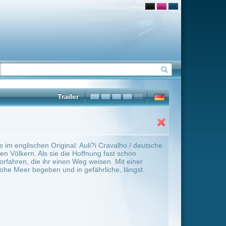
i?i Cravalho / deutsche
nung fast schon
weisen. Mit einer
ährliche, längst
ter Übersicht umschalten