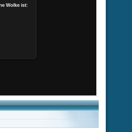
Espen und die
Legende vom..