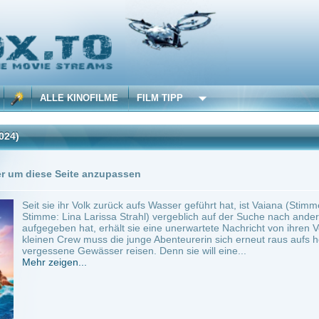
 KINOFILME
FILM TIPP
Trailer
Seite anzupassen
ihr Volk zurück aufs Wasser geführt hat, ist Vaiana (Stimme im englischen Original: Aul
ina Larissa Strahl) vergeblich auf der Suche nach anderen Völkern. Als sie die Hoff
n hat, erhält sie eine unerwartete Nachricht von ihren Vorfahren, die ihr einen Weg 
Crew muss die junge Abenteurerin sich erneut raus aufs hohe Meer begeben und in gef
e Gewässer reisen. Denn sie will eine...
en...
ilme selber! Dieser Stream wird gehostet bei:
Voe.SX
Anbie