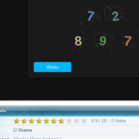
6.9 / 10 :: 0 Votes
ma
s-Marie Anthonioz
k
Van Gogh - An der Schwelle zur Ewigkeit"