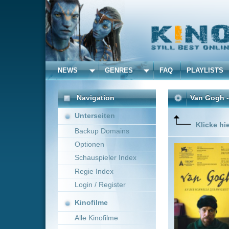
NEWS
GENRES
FAQ
PLAYLISTS
ALLE
Navigation
Van Gogh - An der Schwe
Unterseiten
Klicke hier um diese 
Backup Domains
Optionen
Der 35-j
Erfolg m
Schauspieler Index
Um den Dr
Regie Index
wo er di
Isaac) b
Login / Register
Mehr zeig
Kinofilme
Alle Kinofilme
Filme
Julian Schnabel
Dr
Alle Filme
Beliebte
Kinox.to speichert
keine
F