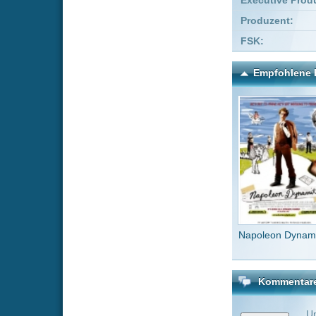
Napoleon Dynamite
Go
Kommentare zu Van Gogh 
Um einen Kommen
Wenn Du noch ke
Alle Kommentare
(0)