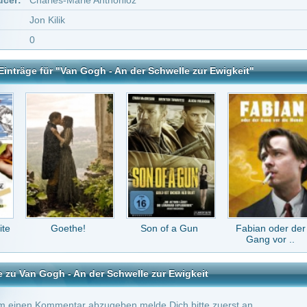
ethe!
Son of a Gun
Fabian oder der
Ein Junge namens
Gang vor ..
Weihnach..
- An der Schwelle zur Ewigkeit
tar abzugeben melde Dich bitte zuerst an.
in Konto bei uns hast, kannst Du Dich hier
registrieren
.
Keine Kommentare vorhanden.