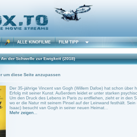
 KINOFILME
FILM TIPP
lle zur Ewigkeit
(2018)
Trailer
0 Playlists
Seite anzupassen
ährige Vincent van Gogh (Willem Dafoe) hat schon über hundert Gemälde gemalt, do
it seiner Kunst. Außerdem leidet er unter starken psychischen Problemen und ist vom
uck des Lebens in Paris zu entfliehen, zieht er in den Süden Frankreichs in ein kle
e Natur mit seinem Pinsel auf der Leinwand festhält. Sein enger Freund und Kollege 
esucht van Gogh in seiner neuen Heimat...
en...
ama
0
ilme selber! Dieser Stream wird gehostet bei:
Voe.SX
Anbie