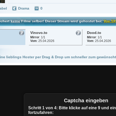
Vinovo.to
Dood.to
Mirror
: 1/1
Mirror
: 1/1
Vom
: 25.04.2026
Vom
: 25.04.2026
 Hoster per Drag & Drop um schneller zum gewünschten Stream zu kommen!