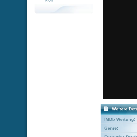
Weitere Details
IMDb Wertung:
Genre:
Dra
Executive Producer:
Charle
Produzent:
Jon Kili
FSK:
0
Empfohlene Einträge für "